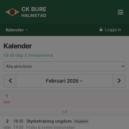
CK BURE
HALMSTAD
Logga in
Kalender
Kalender
Gå till idag
|
Prenumerera
Februari 2026
1
Sön
v.6
2
18:30
Styrketräning ungdom
Ungdom
19:30
Mån
Friskis & Svettis Slottsmöllan