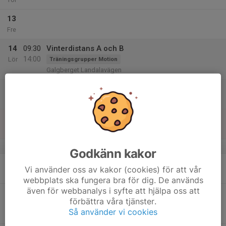
13
Fre
14
09:30
Vinterdistans A och B
14:00
Lör
Träningsgrupper Motion
Galgberget Landalavägen
09:30
Vinterdistans C
Träningsgrupper Motion
13:00
Galgberget Landalavägen
15
Sön
v.8
Godkänn kakor
16
18:30
Styrketräning ungdom
Ungdom
Vi använder oss av kakor (cookies) för att vår
19:30
Mån
Friskis & Svettis Slottsmöllan
webbplats ska fungera bra för dig. De används
även för webbanalys i syfte att hjälpa oss att
18:35
Innefys, Cirkelträning på Friskis
förbättra våra tjänster.
19:35
Träningsgrupper Motion
Så använder vi cookies
Friskis och Svettis, Slottsmöllan