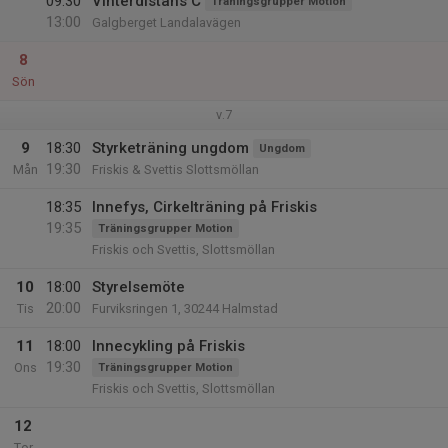
09:30
Vinterdistans C
Träningsgrupper Motion
13:00
Galgberget Landalavägen
8
Sön
v.7
9
18:30
Styrketräning ungdom
Ungdom
19:30
Mån
Friskis & Svettis Slottsmöllan
18:35
Innefys, Cirkelträning på Friskis
19:35
Träningsgrupper Motion
Friskis och Svettis, Slottsmöllan
10
18:00
Styrelsemöte
20:00
Tis
Furviksringen 1, 30244 Halmstad
11
18:00
Innecykling på Friskis
19:30
Ons
Träningsgrupper Motion
Friskis och Svettis, Slottsmöllan
12
Tor