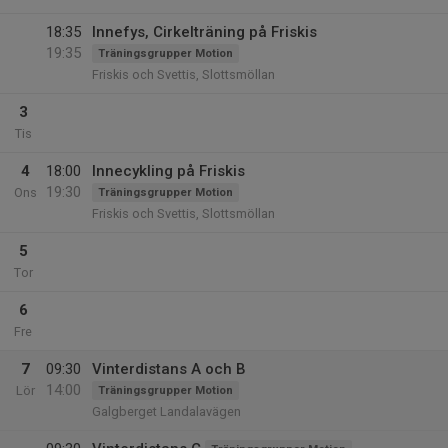
18:35
Innefys, Cirkelträning på Friskis
19:35
Träningsgrupper Motion
Friskis och Svettis, Slottsmöllan
3
Tis
4
18:00
Innecykling på Friskis
19:30
Ons
Träningsgrupper Motion
Friskis och Svettis, Slottsmöllan
5
Tor
6
Fre
7
09:30
Vinterdistans A och B
14:00
Lör
Träningsgrupper Motion
Galgberget Landalavägen