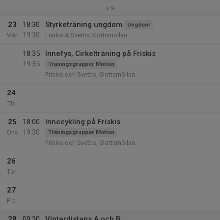
v.9
23
18:30
Styrketräning ungdom
Ungdom
19:30
Mån
Friskis & Svettis Slottsmöllan
18:35
Innefys, Cirkelträning på Friskis
19:35
Träningsgrupper Motion
Friskis och Svettis, Slottsmöllan
24
Tis
25
18:00
Innecykling på Friskis
19:30
Ons
Träningsgrupper Motion
Friskis och Svettis, Slottsmöllan
26
Tor
27
Fre
28
09:30
Vinterdistans A och B