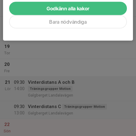
17
Godkänn alla kakor
Tis
Bara nödvändiga
18
18:00
Innecykling på Friskis
19:30
Ons
Träningsgrupper Motion
Friskis och Svettis, Slottsmöllan
19
Tor
20
Fre
21
09:30
Vinterdistans A och B
14:00
Lör
Träningsgrupper Motion
Galgberget Landalavägen
09:30
Vinterdistans C
Träningsgrupper Motion
13:00
Galgberget Landalavägen
22
Sön