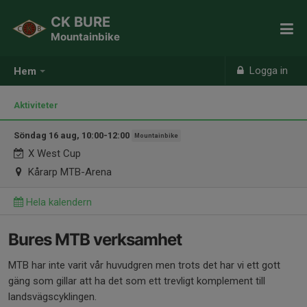
CK BURE
Mountainbike
Logga in
Hem
Aktiviteter
Söndag 16 aug, 10:00-12:00
Mountainbike
X West Cup
Kårarp MTB-Arena
Hela kalendern
Bures MTB verksamhet
MTB har inte varit vår huvudgren men trots det har vi ett gott
gäng som gillar att ha det som ett trevligt komplement till
landsvägscyklingen.