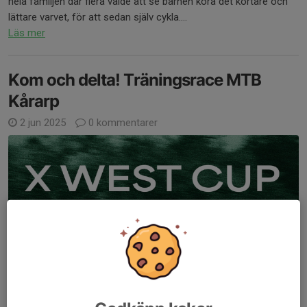
hela familjen där flera valde att se barnen köra det kortare och
lättare varvet, för att sedan själv cykla....
Läs mer
Kom och delta! Träningsrace MTB
Kårarp
2 jun 2025
0 kommentarer