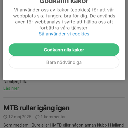
Godkänn kakor
Vi använder oss av kakor (cookies) för att vår
webbplats ska fungera bra för dig. De används
även för webbanalys i syfte att hjälpa oss att
förbättra våra tjänster.
Så använder vi cookies
Godkänn alla kakor
Kom igen alla med en mountainbike, in och anmäl er till detta
Bara nödvändiga
fantastiska event på Kårarp den 8 juni, minst lika trevligt som
förra året.
Kostar ingenting, Sia bjuder på glass, nyröjd och fin bana, ta med
familjen, Lilla...
Läs mer
MTB rullar igång igen
12 maj 2025
1 kommentar
Som medlem i Bure eller HMTB eller någon annan klubb i Halland