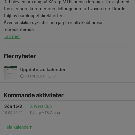
Det blev en bra dag på Kårarp MTB-arena i lördags. Trevligt med
familjer som kommer och deltar genom att vuxen först körde
följt av barnloppet direkt efter.
Även enskilda cyklister och jag tror alla klubbar var
representerade....
Läs mer
Fler nyheter
Uppdaterad kalender
18 apr 2024
0
Kommande aktiviteter
Sön 16/8
X West Cup
10:00-12:00
Kårarp MTB-Arena
Hela kalendern