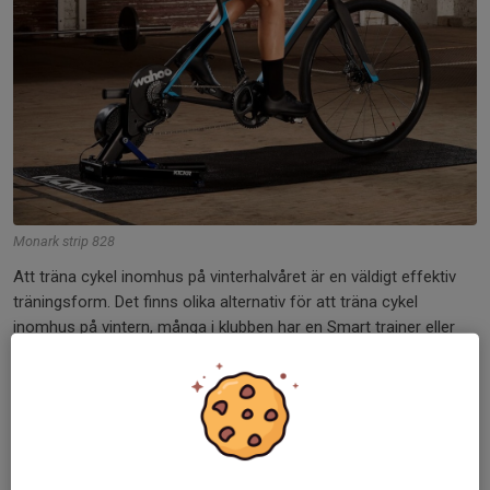
Monark strip 828
Att träna cykel inomhus på vinterhalvåret är en väldigt effektiv
träningsform. Det finns olika alternativ för att träna cykel
inomhus på vintern, många i klubben har en Smart trainer eller
Smart bike för mer information om detta se avsnittet E-
Cyckling. Klubben har under vintern 22/23 provat att erbjuda
Spinningpass och styrkepass på Friskis och Svettis. Efter
vintersäsongen så får detta utvärderas för att se om det är
något som vi skall fortsätta med.