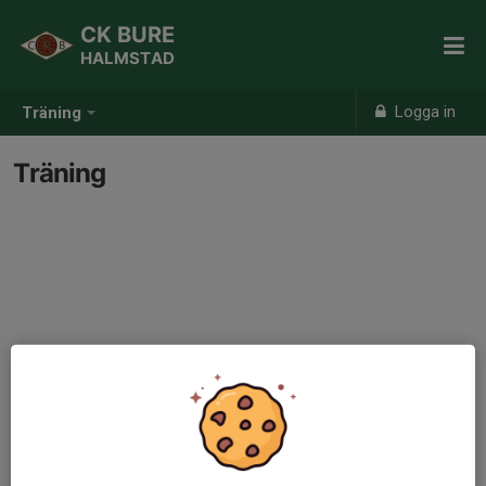
CK BURE
HALMSTAD
Logga in
Träning
Träning