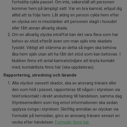
fortsätta cykla passet. Om inte, säkerställ att personen
kommer hem på lämpligt sätt. Var en bra kamrat, erbjud dig
alltid att ta följe hem. Låt aldrig en person cykla hem efter
en olycka om ni misstänker att personen slagit i huvudet
eller fått annan allvarlig skada.
Om en allvarlig olycka inträffat kan det vara flera som har
behov av stöd efteråt även om man själv inte skadats
fysiskt. Viktigt att stämma av detta så ingen ska behöva
åka hem själv utan att ha fått det stöd som kan behövas. I
klubben finns ett antal kamratstödjare att knyta kontakt
med, kontaktlista finns här (ska uppdateras).
Rapportering, utredning och lärande
Alla olyckor oavsett skador, ska av ansvarig tränare eller
den som höll i passet, rapporteras till någon i styrelsen via
telefonkontakt i direkt anslutning till händelsen, samma dag.
Styrelsemedlem som tog emot informationen ska sedan
upplysa övriga i styrelsen. Skriftlig anmälan av olyckan via
formulär på hemsidan, görs av ansvarig tränare senast en
vecka efter händelsen.
Formulär finns här.