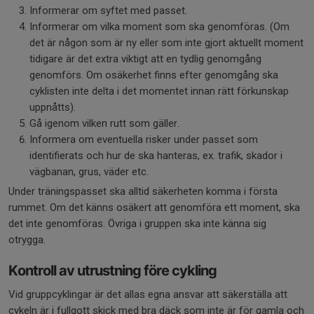
Informerar om syftet med passet.
Informerar om vilka moment som ska genomföras. (Om
det är någon som är ny eller som inte gjort aktuellt moment
tidigare är det extra viktigt att en tydlig genomgång
genomförs. Om osäkerhet finns efter genomgång ska
cyklisten inte delta i det momentet innan rätt förkunskap
uppnåtts).
Gå igenom vilken rutt som gäller.
Informera om eventuella risker under passet som
identifierats och hur de ska hanteras, ex. trafik, skador i
vägbanan, grus, väder etc.
Under träningspasset ska alltid säkerheten komma i första
rummet. Om det känns osäkert att genomföra ett moment, ska
det inte genomföras. Övriga i gruppen ska inte känna sig
otrygga.
Kontroll av utrustning före cykling
Vid gruppcyklingar är det allas egna ansvar att säkerställa att
cykeln är i fullgott skick med bra däck som inte är för gamla och