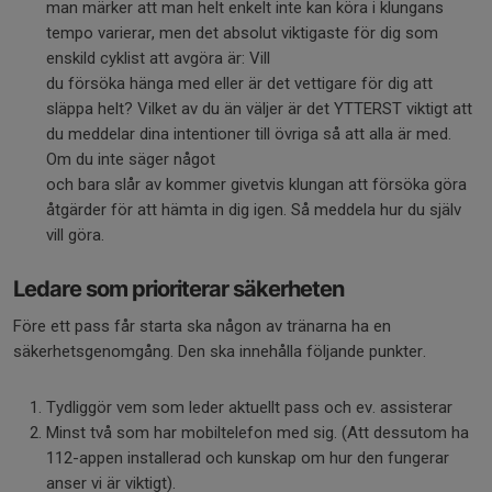
man märker att man helt enkelt inte kan köra i klungans
tempo varierar, men det absolut viktigaste för dig som
enskild cyklist att avgöra är: Vill
du försöka hänga med eller är det vettigare för dig att
släppa helt? Vilket av du än väljer är det YTTERST viktigt att
du meddelar dina intentioner till övriga så att alla är med.
Om du inte säger något
och bara slår av kommer givetvis klungan att försöka göra
åtgärder för att hämta in dig igen. Så meddela hur du själv
vill göra.
Ledare som prioriterar säkerheten
Före ett pass får starta ska någon av tränarna ha en
säkerhetsgenomgång. Den ska innehålla följande punkter.
Tydliggör vem som leder aktuellt pass och ev. assisterar
Minst två som har mobiltelefon med sig. (Att dessutom ha
112-appen installerad och kunskap om hur den fungerar
anser vi är viktigt).