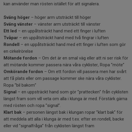
kan använder man rösten istället för att signalera.
Sväng höger
– höger arm utsträckt till höger
Sväng vänster
– vänster arm utsträckt till vänster
Ett led
– en uppåtsträckt hand med ett finger i luften
Tvåpar
– en uppåtsträckt hand med två fingrar i luften
Rondell
– en uppåtsträckt hand med ett finger i luften som gör
en cirkelrörelse
Mötande fordon
– Om det är en smal väg eller att ni ser risk för
att mötande kommer passera nära våra cyklister, Ropa ”möte”
Omkörande fordon
– Om ett fordon vill passera men har svårt
att få plats eller om passage kommer ske nära våra cyklister.
Ropa ”bil bakom”
Signal
– en uppsträckt hand som gör ”prattecken” från cyklisten
längst fram som vill veta om alla i klunga är med. Förstärk gärna
med rösten och ropa ”signal”.
Klart bak
– personen längst bak i klungan ropar ”klart bak” för
att meddela att alla i klunga är med t.ex. efter en rondell, backe
eller vid ”signalfråga” från cyklisten längst fram