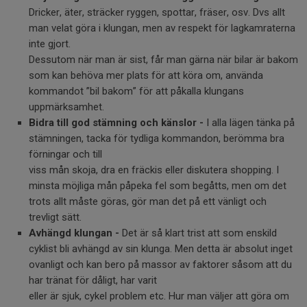
Dricker, äter, sträcker ryggen, spottar, fräser, osv. Dvs allt
man velat göra i klungan, men av respekt för lagkamraterna
inte gjort.
Dessutom när man är sist, får man gärna när bilar är bakom
som kan behöva mer plats för att köra om, använda
kommandot ”bil bakom” för att påkalla klungans
uppmärksamhet.
Bidra till god stämning och känslor -
I alla lägen tänka på
stämningen, tacka för tydliga kommandon, berömma bra
förningar och till
viss mån skoja, dra en fräckis eller diskutera shopping. I
minsta möjliga mån påpeka fel som begåtts, men om det
trots allt måste göras, gör man det på ett vänligt och
trevligt sätt.
Avhängd klungan -
Det är så klart trist att som enskild
cyklist bli avhängd av sin klunga. Men detta är absolut inget
ovanligt och kan bero på massor av faktorer såsom att du
har tränat för dåligt, har varit
eller är sjuk, cykel problem etc. Hur man väljer att göra om