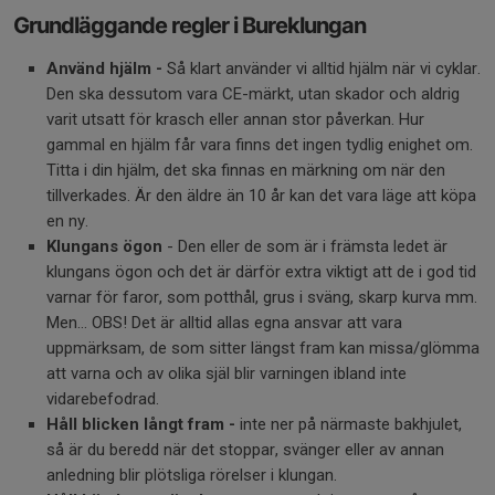
Grundläggande regler i Bureklungan
Använd hjälm -
Så klart använder vi alltid hjälm när vi cyklar.
Den ska dessutom vara CE-märkt, utan skador och aldrig
varit utsatt för krasch eller annan stor påverkan. Hur
gammal en hjälm får vara finns det ingen tydlig enighet om.
Titta i din hjälm, det ska finnas en märkning om när den
tillverkades. Är den äldre än 10 år kan det vara läge att köpa
en ny.
Klungans ögon
- Den eller de som är i främsta ledet är
klungans ögon och det är därför extra viktigt att de i god tid
varnar för faror, som potthål, grus i sväng, skarp kurva mm.
Men… OBS! Det är alltid allas egna ansvar att vara
uppmärksam, de som sitter längst fram kan missa/glömma
att varna och av olika själ blir varningen ibland inte
vidarebefodrad.
Håll
blicken långt fram -
inte ner på närmaste bakhjulet,
så är du beredd när det stoppar, svänger eller av annan
anledning blir plötsliga rörelser i klungan.