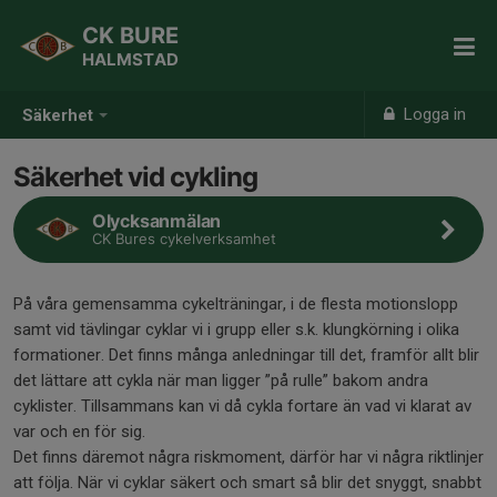
CK BURE
HALMSTAD
Logga in
Säkerhet
Säkerhet vid cykling
Olycksanmälan
CK Bures cykelverksamhet
På våra gemensamma cykelträningar, i de flesta motionslopp
samt vid tävlingar cyklar vi i grupp eller s.k. klungkörning i olika
formationer. Det finns många anledningar till det, framför allt blir
det lättare att cykla när man ligger ”på rulle” bakom andra
cyklister. Tillsammans kan vi då cykla fortare än vad vi klarat av
var och en för sig.
Det finns däremot några riskmoment, därför har vi några riktlinjer
att följa. När vi cyklar säkert och smart så blir det snyggt, snabbt