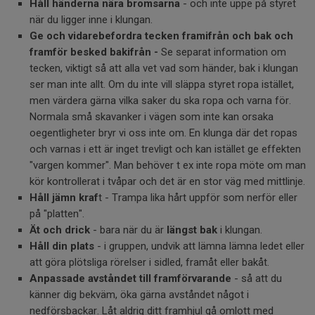
Håll
händerna nära bromsarna
- och inte uppe på styret
när du ligger inne i klungan.
Ge och vidarebefordra tecken framifrån och bak och
framför besked bakifrån -
Se separat information om
tecken, viktigt så att alla vet vad som händer, bak i klungan
ser man inte allt. Om du inte vill släppa styret ropa istället,
men värdera gärna vilka saker du ska ropa och varna för.
Normala små skavanker i vägen som inte kan orsaka
oegentligheter bryr vi oss inte om. En klunga där det ropas
och varnas i ett är inget trevligt och kan istället ge effekten
"vargen kommer". Man behöver t ex inte ropa möte om man
kör kontrollerat i tvåpar och det är en stor väg med mittlinje.
Håll jämn kraf
t - Trampa lika hårt uppför som nerför eller
på "platten".
Ät och drick
- bara när du är
längst bak
i klungan.
Håll din plats
- i gruppen, undvik att lämna lämna ledet eller
att göra plötsliga rörelser i sidled, framåt eller bakåt.
Anpassade avståndet till framförvarande
- så att du
känner dig bekväm, öka gärna avståndet något i
nedförsbackar. Låt aldrig ditt framhjul gå omlott med