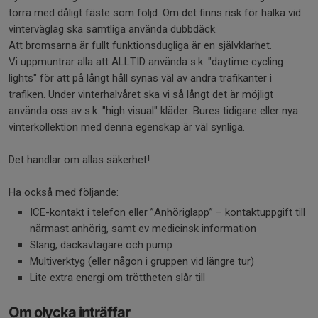
torra med dåligt fäste som följd. Om det finns risk för halka vid
vinterväglag ska samtliga använda dubbdäck.
Att bromsarna är fullt funktionsdugliga är en självklarhet.
Vi uppmuntrar alla att ALLTID använda s.k. "daytime cycling
lights" för att på långt håll synas väl av andra trafikanter i
trafiken. Under vinterhalvåret ska vi så långt det är möjligt
använda oss av s.k. "high visual" kläder. Bures tidigare eller nya
vinterkollektion med denna egenskap är väl synliga.
Det handlar om allas säkerhet!
Ha också med följande:
ICE-kontakt i telefon eller ”Anhöriglapp” – kontaktuppgift till
närmast anhörig, samt ev medicinsk information
Slang, däckavtagare och pump
Multiverktyg (eller någon i gruppen vid längre tur)
Lite extra energi om tröttheten slår till
Om olycka inträffar