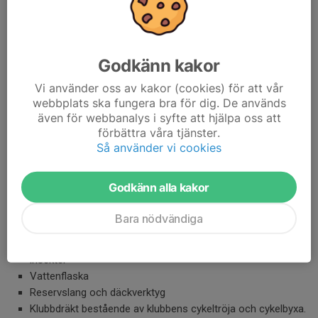
samlas på samma ställe och det är många i klubben. Därför är
det svårt att veta vem som är ny.
Under vintern, slutet av oktober till slutet av mars så sker
Godkänn kakor
vintercykling på lördagar klockan 09.30. De flesta använder en
Vi använder oss av kakor (cookies) för att vår
gravel cykel med lite bredare däck, är det blött ute så förväntas
webbplats ska fungera bra för dig. De används
man ha skärmar, bakskärmen förlängd med en kompislapp. Är
även för webbanalys i syfte att hjälpa oss att
det isigt så används dubbdäck, minst fram. För utförligare
förbättra våra tjänster.
information se avsnittet "Träna cykel på vintern".
Så använder vi cookies
Utrustning:
En väl underhållen cykel för att minimera strul under passet.
Godkänn alla kakor
Oljad kedja och pumpade däck (för lämpligt däcktryck se
rekommendation på däcksidan)
Bara nödvändiga
Hjälm
Solglasögon är bra men inget krav, skyddar mot sol, vin och
insekter
Vattenflaska
Reservslang och däckverktyg
Klubbdräkt bestående av klubbens cykeltröja och cykelbyxa.