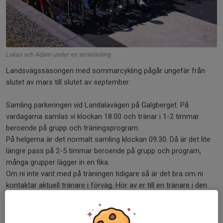
Lukas och Adam under en serietävling
Landsvägssäsongen med sommarcykling pågår ungefär från
slutet av mars till slutet av september.
Samling parkeringen vid Landalavägen på Galgberget. På
vardagarna samlas vi klockan 18.00 och tränar i 1-2 timmar
beroende på grupp och träningsprogram.
På helgerna är det normalt samling klockan 09.30. Då är det lite
längre pass på 2-5 timmar beroende på grupp och program,
många grupper lägger in en fika.
Om ni inte varit med på träningen tidigare så är det bra om ni
kontaktar aktuell tränare i förväg. Hör av er till en tränare i den
grupp ni tror ni vill cykla i så kan hen guida er rätt, se information
om grupperna ovan.
Vid samlingen kan du fråga efter tränaren för aktuell grupp. Alla