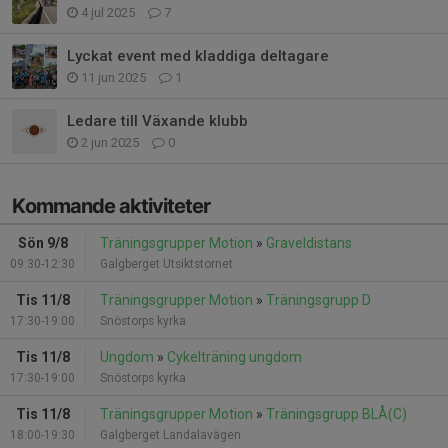
4 jul 2025
7
Lyckat event med kladdiga deltagare
11 jun 2025
1
Ledare till Växande klubb
2 jun 2025
0
Kommande aktiviteter
Sön 9/8
Träningsgrupper Motion
»
Graveldistans
09:30-12:30
Galgberget Utsiktstornet
Tis 11/8
Träningsgrupper Motion
»
Träningsgrupp D
17:30-19:00
Snöstorps kyrka
Tis 11/8
Ungdom
»
Cykelträning ungdom
17:30-19:00
Snöstorps kyrka
Tis 11/8
Träningsgrupper Motion
»
Träningsgrupp BLÅ(C)
18:00-19:30
Galgberget Landalavägen