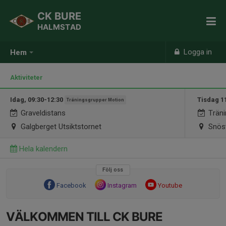
CK BURE
HALMSTAD
Logga in
Hem
Aktiviteter
Idag, 09:30-12:30
Tisdag 1
Träningsgrupper Motion
Graveldistans
Träni
Galgberget Utsiktstornet
Snöst
Hela kalendern
Följ oss
Facebook
Instagram
Youtube
VÄLKOMMEN TILL CK BURE