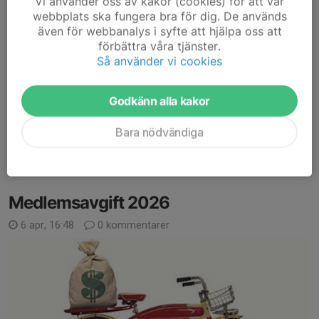
Vi använder oss av kakor (cookies) för att vår
webbplats ska fungera bra för dig. De används
Då provar vi igen:)
även för webbanalys i syfte att hjälpa oss att
Välkommen till X West Cup 2026. Fyra stycken XCO
förbättra våra tjänster.
träningsrace samlat som en cup för vuxna, ungdomar och
Så använder vi cookies
barn!
Godkänn alla kakor
Arrangeras i ett samarbete mellan Buktens MTB, Halmstad MTB
och oss i CK Bure.
Bara nödvändiga
För mer info,...
Läs mer
Medlemsavgift 2026
6 apr, 16:48
0 kommentarer