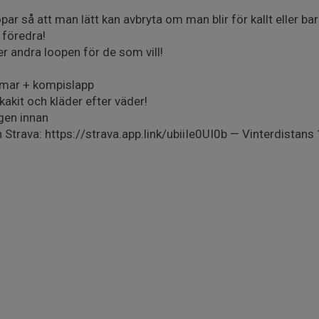
ar så att man lätt kan avbryta om man blir för kallt eller bara
 föredra!
r andra loopen för de som vill!
ärmar + kompislapp
kakit och kläder efter väder!
agen innan
 Strava: https://strava.app.link/ubiiIe0UI0b — Vinterdistans