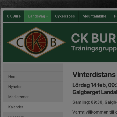
CK Bure
Landsväg
Cykelcross
Mountainbike
P
CK BUR
Träningsgrupp
Vinterdistans
Hem
Lördag 14 feb, 09
Nyheter
Galgberget Landa
Medlemmar
Samling: 09:30, Galg
Kalender
Varmt välkommen till 