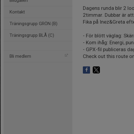
Bildgalleri
Dagens runda blir 2 loop
Kontakt
2timmar. Dubbar är att
Fika på Inez&Greta efte
Träningsgrupp GRÖN (B)
Träningsgrupp BLÅ (C)
- För blött väglag: Sk
- Kom ihåg: Energi, pun
- GPX-fil publiceras d
Check out this route on
Bli medlem