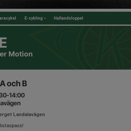
aracykel
E-cykling
Hallandsloppet
E
er Motion
 A och B
:30-14:00
lavägen
berget Landalavägen
distaspass!