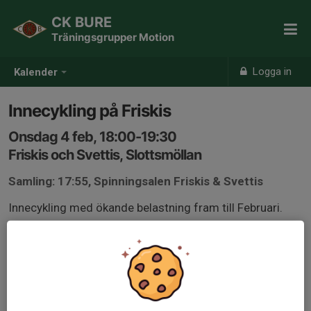
CK BURE
Träningsgrupper Motion
Logga in
Kalender
Innecykling på Friskis
Onsdag 4 feb, 18:00-19:30
Friskis och Svettis, Slottsmöllan
Samling: 17:55, Spinningsalen Friskis & Svettis
Innecykling med ökande belastning fram till Februari.
Nu fokus på allt, formtoppning!!
OBS Starttiden!!!