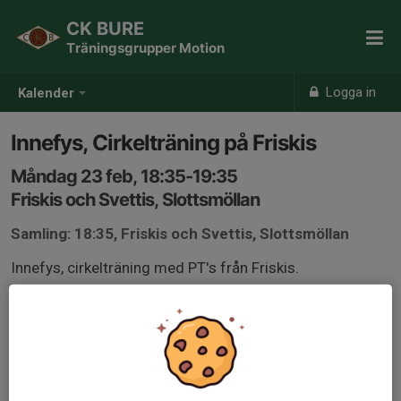
CK BURE
Träningsgrupper Motion
Logga in
Kalender
Innefys, Cirkelträning på Friskis
Måndag 23 feb, 18:35-19:35
Friskis och Svettis, Slottsmöllan
Samling: 18:35, Friskis och Svettis, Slottsmöllan
Innefys, cirkelträning med PT's från Friskis.
Myckt bra komplement till cyklingen, över vintern.