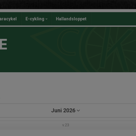
aracykel
E-cykling
Hallandsloppet
E
a
Juni 2026
v.23