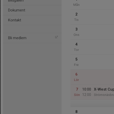
Bildgalleri
Mån
Dokument
2
Kontakt
Tis
3
Ons
Bli medlem
4
Tor
5
Fre
6
Lör
7
10:00
X-West Cu
12:00
Sön
Strömsnäsbr
8