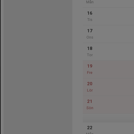
Mån
16
Tis
17
Ons
18
Tor
19
Fre
20
Lör
21
Sön
22