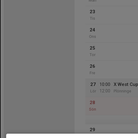
Mån
23
Tis
24
Ons
25
Tor
26
Fre
27
10:00
X West Cu
12:00
Lör
Plönninge
28
Sön
29
Mån