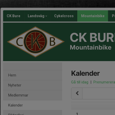
CK Bure
Landsväg
Cykelcross
Mountainbike
P
CK BUR
Mountainbike
Kalender
Hem
Gå till idag
|
Prenumerer
Nyheter
Medlemmar
Kalender
1