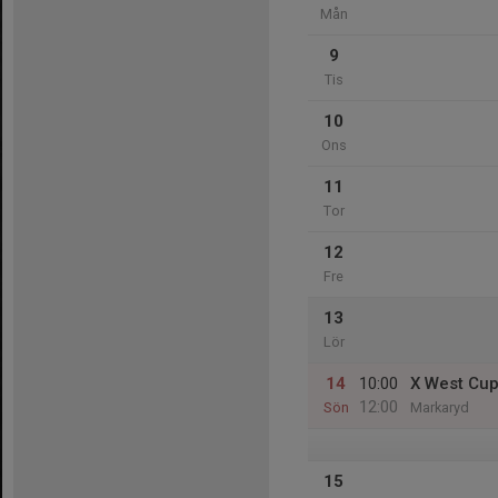
Mån
9
Tis
10
Ons
11
Tor
12
Fre
13
Lör
14
10:00
X West Cu
12:00
Sön
Markaryd
15