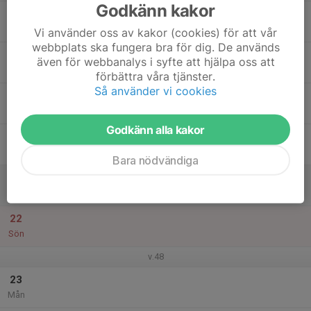
Godkänn kakor
17
Tis
Vi använder oss av kakor (cookies) för att vår
webbplats ska fungera bra för dig. De används
18
även för webbanalys i syfte att hjälpa oss att
Ons
förbättra våra tjänster.
Så använder vi cookies
19
Tor
Godkänn alla kakor
20
Fre
Bara nödvändiga
21
Lör
22
Sön
v.48
23
Mån