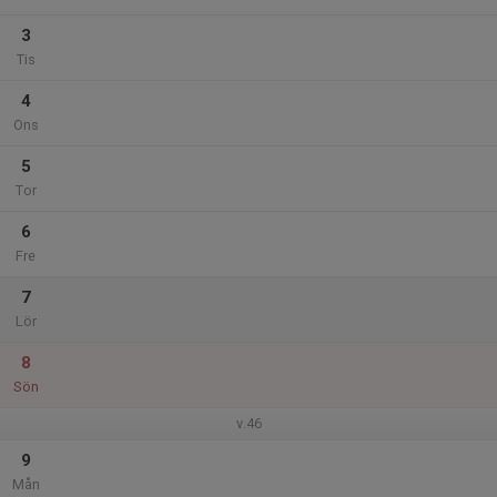
3
Tis
4
Ons
5
Tor
6
Fre
7
Lör
8
Sön
v.46
9
Mån