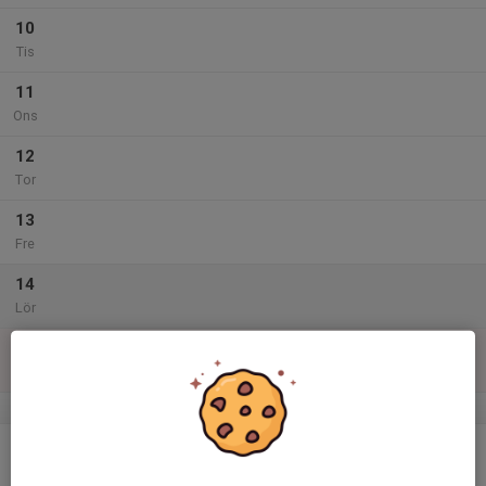
10
Tis
11
Ons
12
Tor
13
Fre
14
Lör
15
Sön
v.47
16
Mån