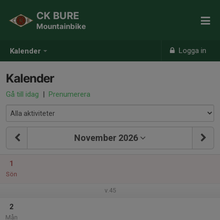
CK BURE
Mountainbike
Logga in
Kalender
Kalender
Gå till idag
|
Prenumerera
November 2026
1
Sön
v.45
2
Mån