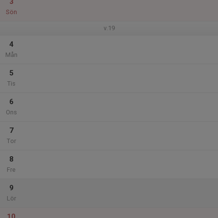
3
Sön
v.19
4
Mån
5
Tis
6
Ons
7
Tor
8
Fre
9
Lör
10