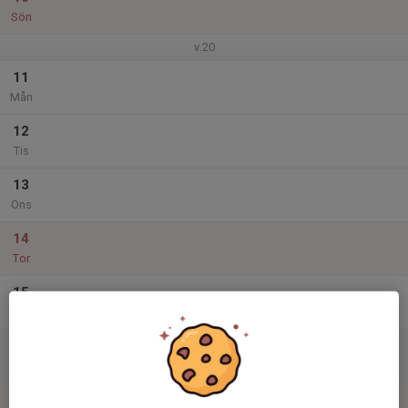
Sön
v.20
11
Mån
12
Tis
13
Ons
14
Tor
15
Fre
16
Lör
17