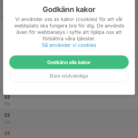
Sön
Godkänn kakor
v.21
Vi använder oss av kakor (cookies) för att vår
18
webbplats ska fungera bra för dig. De används
Mån
även för webbanalys i syfte att hjälpa oss att
förbättra våra tjänster.
19
Så använder vi cookies
Tis
20
Godkänn alla kakor
Ons
Bara nödvändiga
21
Tor
22
Fre
23
Lör
24