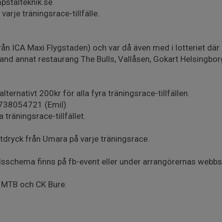
mpstalteknik.se
varje träningsrace-tillfälle.
rån ICA Maxi Flygstaden) och var då även med i lotteriet där 
 bland annat restaurang The Bulls, Vallåsen, Gokart Helsingbo
alternativt 200kr för alla fyra träningsrace-tillfällen.
: 0738054721 (Emil)
a träningsrace-tillfället.
tdryck från Umara på varje träningsrace.
idsschema finns på fb-event eller under arrangörernas webbsi
 MTB och CK Bure.