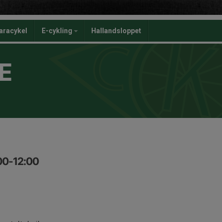
aracykel
E-cykling
Hallandsloppet
E
:00-12:00