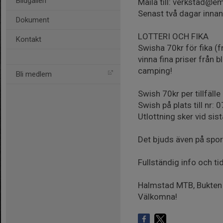
Bildgalleri
Maila till: verkstad@e
Senast två dagar innan 
Dokument
LOTTERI OCH FIKA
Kontakt
Swisha 70kr för fika (f
vinna fina priser från
camping!
Bli medlem
Swish 70kr per tillfälle 
Swish på plats till nr
Utlottning sker vid sist
Det bjuds även på spor
Fullständig info och t
Halmstad MTB, Bukten
Välkomna!