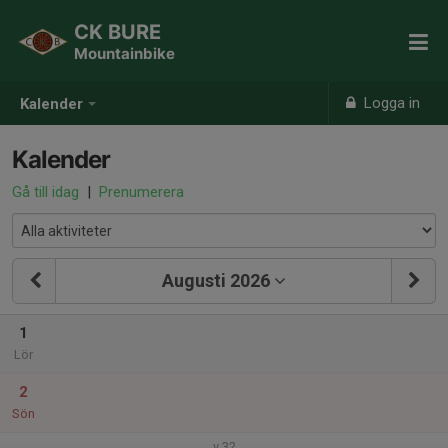
CK BURE
Mountainbike
Logga in
Kalender
Kalender
Gå till idag
|
Prenumerera
Augusti 2026
1
Lör
2
Sön
v.32