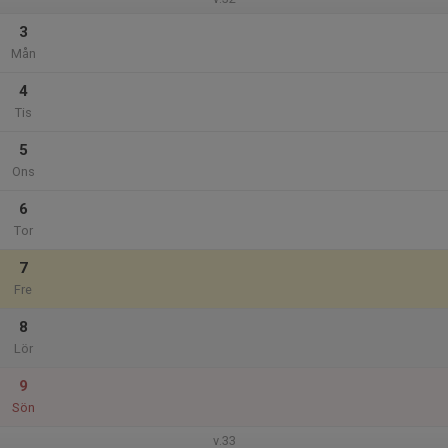
3
Mån
4
Tis
5
Ons
6
Tor
7
Fre
8
Lör
9
Sön
v.33