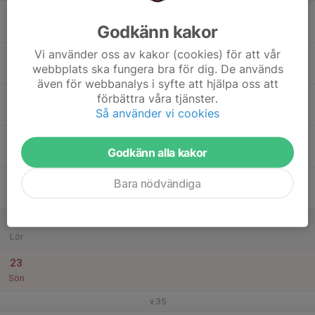
17
Godkänn kakor
Mån
Vi använder oss av kakor (cookies) för att vår
18
webbplats ska fungera bra för dig. De används
Tis
även för webbanalys i syfte att hjälpa oss att
19
förbättra våra tjänster.
Så använder vi cookies
Ons
20
Godkänn alla kakor
Tor
21
Bara nödvändiga
Fre
22
Lör
23
Sön
v.35