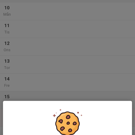
10
Mån
11
Tis
12
Ons
13
Tor
14
Fre
15
Lör
16
10:00
X West Cup
12:00
Sön
Kårarp MTB-Arena
v.34