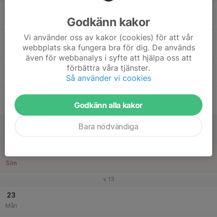
17
Godkänn kakor
Tis
Vi använder oss av kakor (cookies) för att vår
18
webbplats ska fungera bra för dig. De används
Ons
även för webbanalys i syfte att hjälpa oss att
19
förbättra våra tjänster.
Så använder vi cookies
Tor
20
Godkänn alla kakor
Fre
21
Bara nödvändiga
Lör
22
Sön
v.13
23
Mån