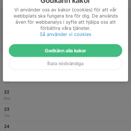
Godkänn kakor
Fre
Vi använder oss av kakor (cookies) för att vår
18
webbplats ska fungera bra för dig. De används
Lör
även för webbanalys i syfte att hjälpa oss att
förbättra våra tjänster.
19
Så använder vi cookies
Sön
v.17
Godkänn alla kakor
20
Bara nödvändiga
Mån
21
Tis
22
Ons
23
Tor
24