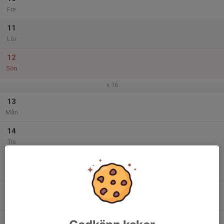
Fre
11
Lör
12
Sön
v.16
13
Mån
14
Tis
15
Ons
16
Tor
17