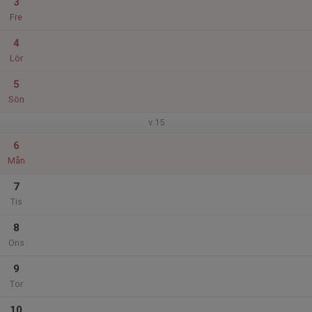
3
Fre
4
Lör
5
Sön
v.15
6
Mån
7
Tis
8
Ons
9
Tor
10