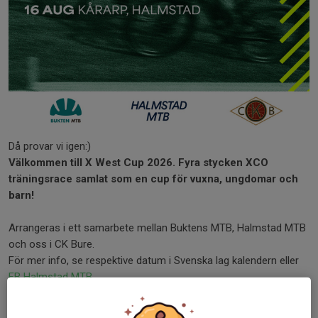
Då provar vi igen:)
Välkommen till X West Cup 2026. Fyra stycken XCO
träningsrace samlat som en cup för vuxna, ungdomar och
barn!
Arrangeras i ett samarbete mellan Buktens MTB, Halmstad MTB
och oss i CK Bure.
För mer info, se respektive datum i Svenska lag kalendern eller
FB Halmstad MTB.
Välkomna!