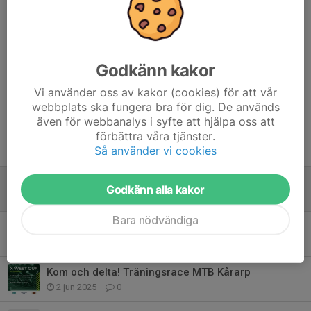
Dela nyhet
Godkänn kakor
Kommentarer
Vi använder oss av kakor (cookies) för att vår
webbplats ska fungera bra för dig. De används
även för webbanalys i syfte att hjälpa oss att
förbättra våra tjänster.
Tidigare nyheter
Så använder vi cookies
X West tränings Cup 2026
Godkänn alla kakor
29 maj, 20:11
0
Bara nödvändiga
Lyckat event med kladdiga deltagare
11 jun 2025
1
Kom och delta! Träningsrace MTB Kårarp
2 jun 2025
0