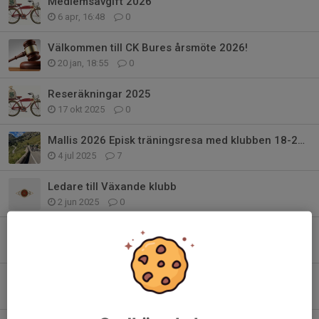
Medlemsavgift 2026
6 apr, 16:48
0
Välkommen till CK Bures årsmöte 2026!
20 jan, 18:55
0
Reseräkningar 2025
17 okt 2025
0
Mallis 2026 Episk träningsresa med klubben 18-25 april
4 jul 2025
7
Ledare till Växande klubb
2 jun 2025
0
Funktionärer till Bureloppet 18:e maj
28 apr 2025
6
Klubbshop reservset samt övrigt
11 apr 2025
4