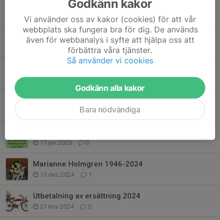
Godkänn kakor
Kläderna redo för hämtning
9 apr 2025
0
Vi använder oss av kakor (cookies) för att vår
webbplats ska fungera bra för dig. De används
NU - Startar vi upp träningsgrupp C för säsongen!
även för webbanalys i syfte att hjälpa oss att
31 mar 2025
1
förbättra våra tjänster.
Så använder vi cookies
Årsmöte 2025, Lördag 29 Mars
12 mar 2025
0
Godkänn alla kakor
Burecyklist svensk mästare i E-Cykling!
Bara nödvändiga
7 feb 2025
2
Tränare-ledare inför 2025
17 jan 2025
0
Marianne Holmgren 1946-2024
15 dec 2024
1
Utbetalning av ersättning 2024
21 nov 2024
0