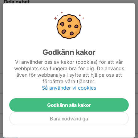
Dela nyhet
Kommentarer
Godkänn kakor
Vi använder oss av kakor (cookies) för att vår
Tidigare nyheter
webbplats ska fungera bra för dig. De används
även för webbanalys i syfte att hjälpa oss att
IndieVelo och MyWhoosh "gratisalternativ" till Zwift
förbättra våra tjänster.
Så använder vi cookies
7 aug 2024
0
Zwift Games 2024 - The Sprint Championships!
Godkänn alla kakor
3 mar 2024
1
Bara nödvändiga
Resultat BVRCC
21 jan 2023
0