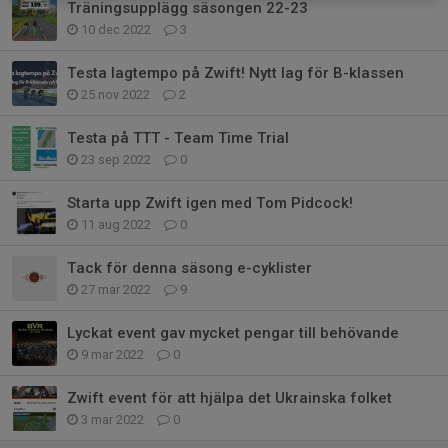
Träningsupplägg säsongen 22-23
10 dec 2022
3
Testa lagtempo på Zwift! Nytt lag för B-klassen
25 nov 2022
2
Testa på TTT - Team Time Trial
23 sep 2022
0
Starta upp Zwift igen med Tom Pidcock!
11 aug 2022
0
Tack för denna säsong e-cyklister
27 mar 2022
9
Lyckat event gav mycket pengar till behövande
9 mar 2022
0
Zwift event för att hjälpa det Ukrainska folket
3 mar 2022
0