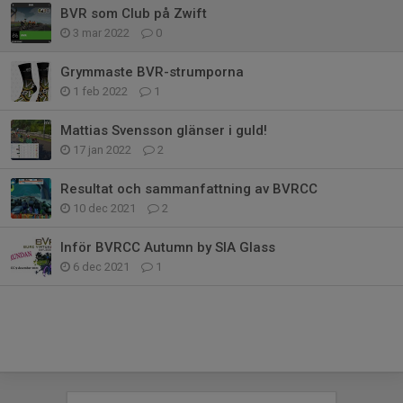
BVR som Club på Zwift
3 mar 2022
0
Grymmaste BVR-strumporna
1 feb 2022
1
Mattias Svensson glänser i guld!
17 jan 2022
2
Resultat och sammanfattning av BVRCC
10 dec 2021
2
Inför BVRCC Autumn by SIA Glass
6 dec 2021
1