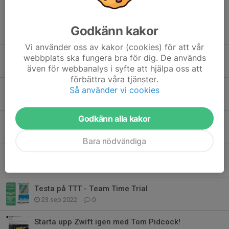
IndieVelo och MyWhoosh "gratisalternativ" till Zwift
Godkänn kakor
7 aug 2024
0
Vi använder oss av kakor (cookies) för att vår
Zwift Games 2024 - The Sprint Championships!
webbplats ska fungera bra för dig. De används
3 mar 2024
1
även för webbanalys i syfte att hjälpa oss att
förbättra våra tjänster.
Resultat BVRCC
Så använder vi cookies
21 jan 2023
0
Godkänn alla kakor
Träningsupplägg säsongen 22-23
10 dec 2022
3
Bara nödvändiga
Testa lagtempo på Zwift! Nytt lag för B-klassen
25 nov 2022
2
Testa på TTT - Team Time Trial
23 sep 2022
0
Starta upp Zwift igen med Tom Pidcock!