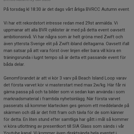
På torsdag kl 18:30 är det dags vårt årliga BVRCC Autumn event.
Vi har ett rekordstort intresse redan med 29st anmälda. Vi
uppmanar att alla BVR cyklister är med på detta event oavsett
ambitionsnivå. Vi har några som är helt gröna med Zwift och
även yttersta Sverige elit på Zwift ibland deltagarna. Oavsett ifall
man satsar på att vara först över linjen eller bara vill köra en
träningsrunda i lugnt tempo så är detta ett passande event för
båda delar.
Genomförandet är att vi kör 3 varv på Beach Island Loop varav
det första varvet kör vi masterstart med max 2w/kg. Här får ni
gärna passa på och ta bilder som vi sedan kan använda i som
marknadsmaterial i framtida nyhetsinlägg. När första varvet
passerats så kommer klartecken ges genom ett meddelande på
skärmen och då är det fritt fram och tävla för de som känner
för detta. En liten stund efter samtliga har gått i mål så kommer
vi köra utlottning av presentkort till SIA Glass som sänds i vår
Youtube kanal. Vi kommer även direktsända hela eventet i