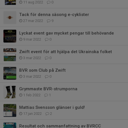
11 aug 2022
0
Tack för denna säsong e-cyklister
27 mar 2022
9
Lyckat event gav mycket pengar till behövande
9 mar 2022
0
Zwift event för att hjälpa det Ukrainska folket
3 mar 2022
0
BVR som Club på Zwift
3 mar 2022
0
Grymmaste BVR-strumporna
1 feb 2022
1
Mattias Svensson glänser i guld!
17 jan 2022
2
Resultat och sammanfattning av BVRCC