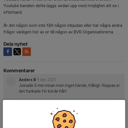
Youtube kanalen detta läggs sedan upp med möjlighet att se i
efterhand.
Är det någon som inte fått någon inbjudan eller har några andra
frågor vänligen hör av er till någon av BVR Organisatörerna.
Dela nyhet
Kommentarer
Anders B
9 dec 2021
Joinade 5 min innan men inget hände, tråkigt. Hoppas er
det funkade för körde hårt
Tidigare nyheter