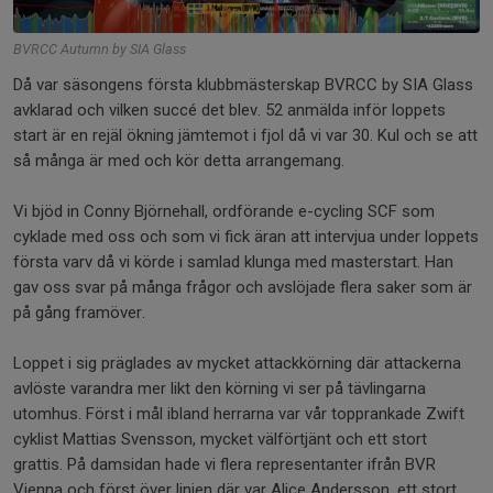
BVRCC Autumn by SIA Glass
Då var säsongens första klubbmästerskap BVRCC by SIA Glass
avklarad och vilken succé det blev. 52 anmälda inför loppets
start är en rejäl ökning jämtemot i fjol då vi var 30. Kul och se att
så många är med och kör detta arrangemang.
Vi bjöd in Conny Björnehall, ordförande e-cycling SCF som
cyklade med oss och som vi fick äran att intervjua under loppets
första varv då vi körde i samlad klunga med masterstart. Han
gav oss svar på många frågor och avslöjade flera saker som är
på gång framöver.
Loppet i sig präglades av mycket attackkörning där attackerna
avlöste varandra mer likt den körning vi ser på tävlingarna
utomhus. Först i mål ibland herrarna var vår topprankade Zwift
cyklist Mattias Svensson, mycket välförtjänt och ett stort
grattis. På damsidan hade vi flera representanter ifrån BVR
Vienna och först över linjen där var Alice Andersson, ett stort