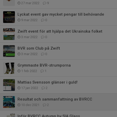
27 mar 2022
9
Lyckat event gav mycket pengar till behövande
9 mar 2022
0
Zwift event för att hjälpa det Ukrainska folket
3 mar 2022
0
BVR som Club på Zwift
3 mar 2022
0
Grymmaste BVR-strumporna
1 feb 2022
1
Mattias Svensson glänser i guld!
17 jan 2022
2
Resultat och sammanfattning av BVRCC
10 dec 2021
2
Inför BVRCC Autumn by SIA Glass