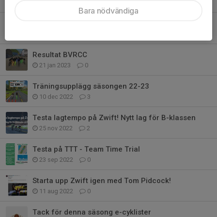
7 aug 2024
0
Bara nödvändiga
Zwift Games 2024 - The Sprint Championships!
3 mar 2024
1
Resultat BVRCC
21 jan 2023
0
Träningsupplägg säsongen 22-23
10 dec 2022
3
Testa lagtempo på Zwift! Nytt lag för B-klassen
25 nov 2022
2
Testa på TTT - Team Time Trial
23 sep 2022
0
Starta upp Zwift igen med Tom Pidcock!
11 aug 2022
0
Tack för denna säsong e-cyklister