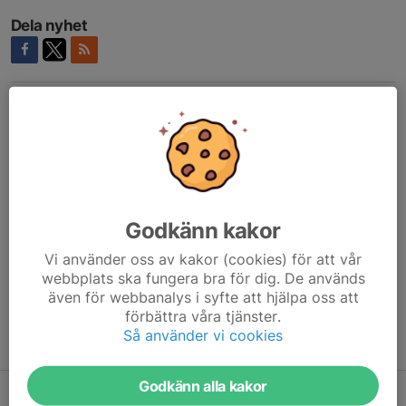
Dela nyhet
Kommentarer
Linus Johansson
10 dec 2021
Riktigt bra styrt som vanligt 👍
Magnus Dahlblom
10 dec 2021
Helt klart de roligaste och mest offensiva rejsen i Zwift.
Godkänn kakor
Bra uppstyrt av de som höll i arrangemanget, 10/10.
Vi använder oss av kakor (cookies) för att vår
webbplats ska fungera bra för dig. De används
även för webbanalys i syfte att hjälpa oss att
förbättra våra tjänster.
Så använder vi cookies
Tidigare nyheter
Godkänn alla kakor
IndieVelo och MyWhoosh "gratisalternativ" till Zwift