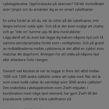
cykelupplevelse. Uppförsbacke på skärmen? Då blir motståndet
även tyngre om du använder dig av en smart cykeltrainer.
En extra fördel är att du, när du sitter på din cykeltrainer, inte
längre behöver cykla själv. Och då är det även möjligt att chatta
och ge "ride on" tumme upp till dina medcyklister.
Lägg därtill att du även kan lägga dig bakom någons hjul och få
samma aerodynamiska fördel som i verkligheten. Och på grund
av nivåskillnaderna mellan cyklsterna är det alltid en cyklist som
matchar din dagsform. Antingen för att chilla på någons hjul
eller attackera förbi i bergen.
Oavsett vad klockan är när du loggar in finns det alltid mellan
1000 och 1500 andra cyklister online att cykla med. När det är
som mest trafik cyklar du samtidigt som 5000 andra cyklister!
Den realistiska cykelupplevelsen som Zwift erbjuder, i
kombination med roliga spel-element, har gjort Zwift till det
populäraste sättet att träna cykeltrainer på.