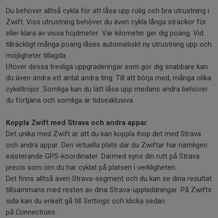
Du behöver alltså cykla för att låsa upp rolig och bra utrustning i
Zwift. Viss utrustning behöver du även cykla långa sträckor för
eller klara av vissa höjdmeter. Var kilometer ger dig poäng. Vid
tillräckligt många poäng låses automatiskt ny utrustning upp och
möjligheter tillagda.
Utöver dessa trevliga uppgraderingar som gör dig snabbare kan
du även ändra ett antal andra ting. Till att börja med, många olika
cykeltröjor. Somliga kan du lätt låsa upp medans andra behöver
du förtjäna och somliga är tidsexklusiva.
Koppla Zwift med Strava och andra appar
Det unika med Zwift är att du kan koppla ihop det med Strava
och andra appar. Den virtuella plats där du Zwiftar har nämligen
existerande GPS-koordinater. Därmed syns din rutt på Strava
precis som om du har cyklat på platsen i verkligheten.
Det finns alltså även Strava-segment och du kan se dina resultat
tillsammans med resten av dina Strava-uppladdningar. På Zwifts
sida kan du enkelt gå till
Settings
och klicka sedan
på
Connections
.