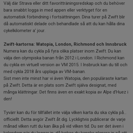
Välj där Strava eller ditt favoritträningsredskap och du behöver
bara snabbt logga in med appen eller verktyget för en
automatisk förbindning i fortsättningen. Dina turer på Zwift blir
då automatiskt delade och behandlade så att du kan hålla dina
cykelkilometer a’ jour.
Zwift-kartorna: Watopia, London, Richmond och Innsbruck
Numera kan du cykla på fyra olika platser inom Zwift. Du kan
välja den olympiska banan från 2012 i London. I Richmond kan
du cykla en virtuell version av VM 2015. I Insbruck kan du till och
med cykla 2018 års upplaga av VM-banan.
Sist men inte minst har vi även Watopia, den populäraste kartan
på Zwift. Detta är en plats som Zwift själva designat, med
många klättringar. Det finns även en exakt kopia av Alpe d’Huez i
den!
Tyvärr kan du för tillfället inte välja vilken karta du ska cykla på…
officiellt. Detta avgör Zwift åt dig. Lyckligtvis publicerar de varje
månad vilken rutt du kan åka på vid vilken tid. Du ser det även i