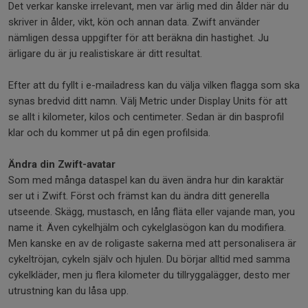
Det verkar kanske irrelevant, men var ärlig med din ålder när du
skriver in ålder, vikt, kön och annan data. Zwift använder
nämligen dessa uppgifter för att beräkna din hastighet. Ju
ärligare du är ju realistiskare är ditt resultat.
Efter att du fyllt i e-mailadress kan du välja vilken flagga som ska
synas bredvid ditt namn. Välj Metric under Display Units för att
se allt i kilometer, kilos och centimeter. Sedan är din basprofil
klar och du kommer ut på din egen profilsida.
Ändra din Zwift-avatar
Som med många dataspel kan du även ändra hur din karaktär
ser ut i Zwift. Först och främst kan du ändra ditt generella
utseende. Skägg, mustasch, en lång fläta eller vajande man, you
name it. Även cykelhjälm och cykelglasögon kan du modifiera.
Men kanske en av de roligaste sakerna med att personalisera är
cykeltröjan, cykeln själv och hjulen. Du börjar alltid med samma
cykelkläder, men ju flera kilometer du tillryggalägger, desto mer
utrustning kan du låsa upp.