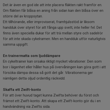
Det är även en god ide att inte placera fläkten rakt framför en.
Om fläkten får blåsa en aning från sidan kan den blåsa över en
större del av kroppsytan.
Ett tillhörande, eller improviserat, framhjulsstöd är liksom
handduk över styret för att fånga upp svett, inte heller fel. Det
finns även speciella dukar för att trä mellan styre och sadelrör
för att inte skada cykelramen. Men en handduk utför naturligtvis
samma uppgift.
En trainermatta som ljuddämpare
En cykeltrainer kan orsaka riktigt mycket vibrationer. Den som
bor i lägenhet eller håller hus på övervåningen kan göra gott i att
försöka dämpa dessa så gott det går. Vibrationerna ger
nämligen detta oljud ordentlig räckvidd.
Skaffa ett Zwift-konto
För att över huvud taget kunna Zwifta behöver du först och
främst ett Zwift-konto. Att skapa ett Zwift-konto gör du i en
handvändning via Zwifts sida.