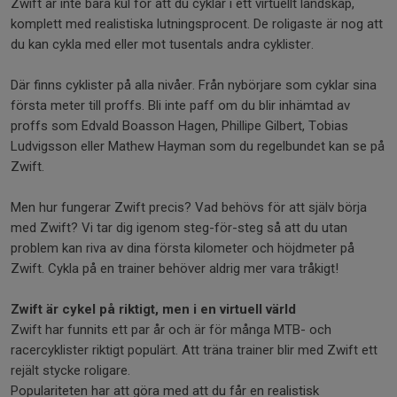
Zwift är inte bara kul för att du cyklar i ett virtuellt landskap,
komplett med realistiska lutningsprocent. De roligaste är nog att
du kan cykla med eller mot tusentals andra cyklister.
Där finns cyklister på alla nivåer. Från nybörjare som cyklar sina
första meter till proffs. Bli inte paff om du blir inhämtad av
proffs som Edvald Boasson Hagen, Phillipe Gilbert, Tobias
Ludvigsson eller Mathew Hayman som du regelbundet kan se på
Zwift.
Men hur fungerar Zwift precis? Vad behövs för att själv börja
med Zwift? Vi tar dig igenom steg-för-steg så att du utan
problem kan riva av dina första kilometer och höjdmeter på
Zwift. Cykla på en trainer behöver aldrig mer vara tråkigt!
Zwift är cykel på riktigt, men i en virtuell värld
Zwift har funnits ett par år och är för många MTB- och
racercyklister riktigt populärt. Att träna trainer blir med Zwift ett
rejält stycke roligare.
Populariteten har att göra med att du får en realistisk