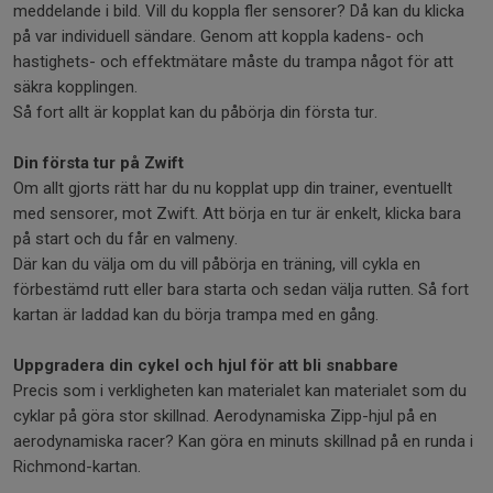
meddelande i bild. Vill du koppla fler sensorer? Då kan du klicka
på var individuell sändare. Genom att koppla kadens- och
hastighets- och effektmätare måste du trampa något för att
säkra kopplingen.
Så fort allt är kopplat kan du påbörja din första tur.
Din första tur på Zwift
Om allt gjorts rätt har du nu kopplat upp din trainer, eventuellt
med sensorer, mot Zwift. Att börja en tur är enkelt, klicka bara
på start och du får en valmeny.
Där kan du välja om du vill påbörja en träning, vill cykla en
förbestämd rutt eller bara starta och sedan välja rutten. Så fort
kartan är laddad kan du börja trampa med en gång.
Uppgradera din cykel och hjul för att bli snabbare
Precis som i verkligheten kan materialet kan materialet som du
cyklar på göra stor skillnad. Aerodynamiska Zipp-hjul på en
aerodynamiska racer? Kan göra en minuts skillnad på en runda i
Richmond-kartan.