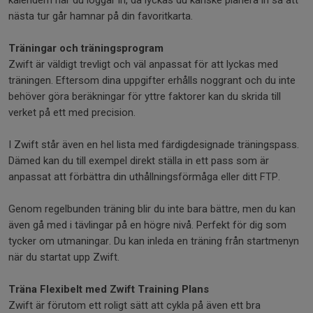
kalendern när du loggar in, då lyckas du kanske planera in så att
nästa tur går hamnar på din favoritkarta.
Träningar och träningsprogram
Zwift är väldigt trevligt och väl anpassat för att lyckas med
träningen. Eftersom dina uppgifter erhålls noggrant och du inte
behöver göra beräkningar för yttre faktorer kan du skrida till
verket på ett med precision.
I Zwift står även en hel lista med färdigdesignade träningspass.
Dämed kan du till exempel direkt ställa in ett pass som är
anpassat att förbättra din uthållningsförmåga eller ditt FTP.
Genom regelbunden träning blir du inte bara bättre, men du kan
även gå med i tävlingar på en högre nivå. Perfekt för dig som
tycker om utmaningar. Du kan inleda en träning från startmenyn
när du startat upp Zwift.
Träna Flexibelt med Zwift Training Plans
Zwift är förutom ett roligt sätt att cykla på även ett bra