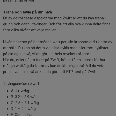
pass när du är klar.
Träna och tävla på din nivå
En av de roligaste aspekterna med Zwift är att du kan träna i
grupp och delta i tävlingar. Och för att alla ska kunna delta finns
fem olika nivåer att välja mellan.
Nivån baseras på hur många watt per kilo kroppsvikt du klarar av
att hålla. Du kan på detta vis alltid cykla med eller mot cyklister
på din egen nivå, vilket gör det hela mycket roligare.
När du, efter några turer på Zwift, börjar få en känsla för hur
många watt/kg du klarar av kan du lätt välja nivå. Vill du veta
precis vad din nivå är kan du göra ett FTP-test på Zwift.
Tävlingsnivåer i Zwift
A: 4+ w/kg
B: 3.2 – 3.9 w/kg
C: 2.5 – 3,1 w/kg
D: 1 – 2.4 w/kg
E: Öppen klass