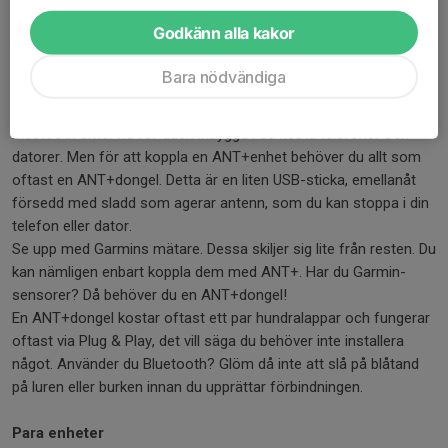
För att koppla dina enheter med dator eller smartphone måste
Godkänn alla kakor
du först se vilken sorts signaler som de sänder. Därefter se till
att din dator eller smartphone kan ta emot ANT+ eller
Bara nödvändiga
Bluetooth-signalerna.
Bluetooth sitter nu för tiden inbyggd i de flesta telefoner och
datorer. Men för att koppla en ANT+enhet behöver du allt som
oftast en ANT+dongel. Detta är en liten USB-sticka, emellanåt
försedd med sladd som agerar antenn, som du kan stoppa i din
telefon eller dator.
Se upp med Garmins mätare. Dessa skiljer sig lite från resten. Du
kan nämligen enbart koppla dem med ANT+. Har du Garmin-
sensorer? Då behöver du en ANT+dongel!
En ANT+dongel kostar oftast ett par hundralappar och fungerar
oftast via Plug & Play, det vill säga du behöver inte installera
något. Använder du Bluetooth? Glöm då inte att slå på blåtand
på luren eller burken innan du upprättar förbindningen.
Para enheter