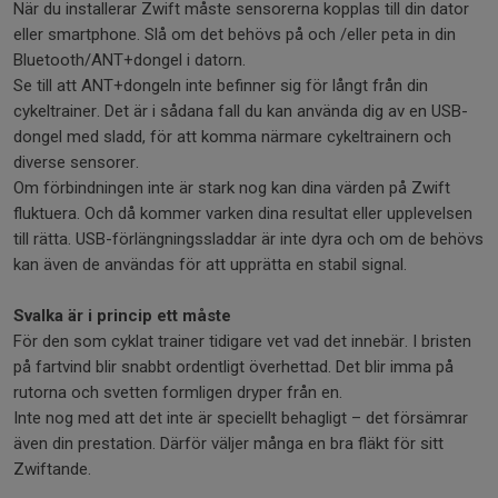
När du installerar Zwift måste sensorerna kopplas till din dator
eller smartphone. Slå om det behövs på och /eller peta in din
Bluetooth/ANT+dongel i datorn.
Se till att ANT+dongeln inte befinner sig för långt från din
cykeltrainer. Det är i sådana fall du kan använda dig av en USB-
dongel med sladd, för att komma närmare cykeltrainern och
diverse sensorer.
Om förbindningen inte är stark nog kan dina värden på Zwift
fluktuera. Och då kommer varken dina resultat eller upplevelsen
till rätta. USB-förlängningssladdar är inte dyra och om de behövs
kan även de användas för att upprätta en stabil signal.
Svalka är i princip ett måste
För den som cyklat trainer tidigare vet vad det innebär. I bristen
på fartvind blir snabbt ordentligt överhettad. Det blir imma på
rutorna och svetten formligen dryper från en.
Inte nog med att det inte är speciellt behagligt – det försämrar
även din prestation. Därför väljer många en bra fläkt för sitt
Zwiftande.