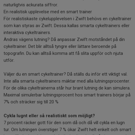
naturligtvis ackurata siffror.
En realistisk upplevelse med en smart trainer
För realistiskaste cykelupplevelsen i Zwift behövs en cykeltrainer
som kan styras av Zwift. Dessa kallas smarta cykeltrainers eller
interaktiva cykeltrainers.
Ändras vägens lutning? Då anpassar Zwift motståndet på din
cykeltrainer. Det blir alltså tyngre eller lättare beroende på
topografin. Du kan alltså komma att få slita uppför och njuta
utför.
Väljer du en smart cykeltrainer? Då ställs du inför ett viktigt val.
Inte alla smarta cykeltrainers mäktar med alla lutningsprocenter.
För de olika cykeltrainerna står hur brant lutning de kan simulera.
Maximal simulerbar lutningsprocent hos smart trainers börjar på
7% och sträcker sig till 20 %
Cykla lugnt eller så realistiskt som möjligt?
7 procent räcker gott för den som då och då vill cykla en lugn
tur. Om lutningen överstiger 7 % ökar Zwift helt enkelt och smart