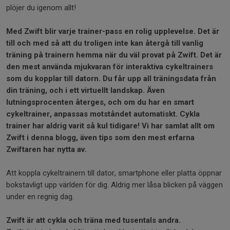
plöjer du igenom allt!
Med Zwift blir varje trainer-pass en rolig upplevelse. Det är
till och med så att du troligen inte kan återgå till vanlig
träning på trainern hemma när du väl provat på Zwift. Det är
den mest använda mjukvaran för interaktiva cykeltrainers
som du kopplar till datorn. Du får upp all träningsdata från
din träning, och i ett virtuellt landskap. Även
lutningsprocenten återges, och om du har en smart
cykeltrainer, anpassas motståndet automatiskt. Cykla
trainer har aldrig varit så kul tidigare! Vi har samlat allt om
Zwift i denna blogg, även tips som den mest erfarna
Zwiftaren har nytta av.
Att koppla cykeltrainern till dator, smartphone eller platta öppnar
bokstavligt upp världen för dig. Aldrig mer låsa blicken på väggen
under en regnig dag.
Zwift är att cykla och träna med tusentals andra.