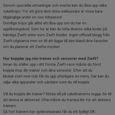
Genom speciella utmaningar och events kan du låsa upp olika
cykeltröjor. För att göra dem ännu exklusivare är vissa bara
tillgängliga under en viss tidsperiod.
Somliga tröjor går alltid att låsa upp om du har en
upplåsningskod. Som tur är kan du hitta diverse olika koder på
händiga Zwift-sidor som Zwift Insider. Ingen officiell blogg från
Zwift-utgivarna men se till att lägga till den bland dina favoriter
om du planerar att Zwifta mycket.
Hur kopplar jag min trainer och sensorer med Zwift?
Innan du ställer upp i ditt första Zwift-race måste du först
koppla ihop din trainer och dina sensorer. Efter att du
klickat
start new ride
får du upp ytterligare en meny. Där kan du
välja vilka apparater och sändare som du vill koppla.
Vill du koppla din trainer? Klicka då på cykeltrainerns logga. Se till
att denna är aktiverad. Ofta måste du trampa lite för att aktivera
trainern.
Så fort trainern har synkroniserats får du ett tydligt OK-