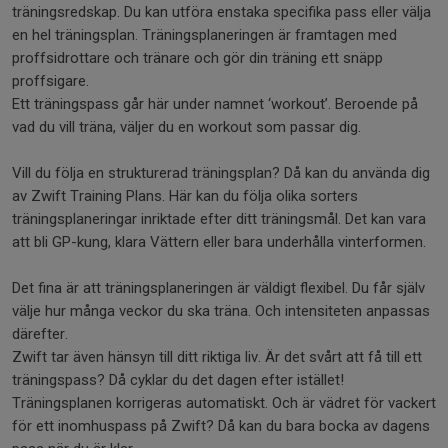
träningsredskap. Du kan utföra enstaka specifika pass eller välja
en hel träningsplan. Träningsplaneringen är framtagen med
proffsidrottare och tränare och gör din träning ett snäpp
proffsigare.
Ett träningspass går här under namnet ‘workout’. Beroende på
vad du vill träna, väljer du en workout som passar dig.
Vill du följa en strukturerad träningsplan? Då kan du använda dig
av Zwift Training Plans. Här kan du följa olika sorters
träningsplaneringar inriktade efter ditt träningsmål. Det kan vara
att bli GP-kung, klara Vättern eller bara underhålla vinterformen.
Det fina är att träningsplaneringen är väldigt flexibel. Du får själv
välje hur många veckor du ska träna. Och intensiteten anpassas
därefter.
Zwift tar även hänsyn till ditt riktiga liv. Är det svårt att få till ett
träningspass? Då cyklar du det dagen efter istället!
Träningsplanen korrigeras automatiskt. Och är vädret för vackert
för ett inomhuspass på Zwift? Då kan du bara bocka av dagens