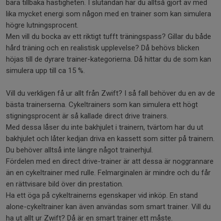
bara tillbaka hastigheten. I slutändan har du alltså gjort av med
lika mycket energi som någon med en trainer som kan simulera
högre lutningsprocent.
Men vill du bocka av ett riktigt tufft träningspass? Gillar du både
hård träning och en realistisk upplevelse? Då behövs blicken
höjas till de dyrare trainer-kategorierna. Då hittar du de som kan
simulera upp till ca 15 %.
Vill du verkligen få ur allt från Zwift? I så fall behöver du en av de
bästa trainerserna. Cykeltrainers som kan simulera ett högt
stigningsprocent är så kallade direct drive trainers.
Med dessa låser du inte bakhjulet i trainern, tvärtom har du ut
bakhjulet och låter kedjan driva en kassett som sitter på trainern.
Du behöver alltså inte längre något trainerhjul.
Fördelen med en direct drive-trainer är att dessa är noggrannare
än en cykeltrainer med rulle. Felmarginalen är mindre och du får
en rättvisare bild över din prestation.
Ha ett öga på cykeltrainerns egenskaper vid inköp. En stand
alone-cykeltrainer kan även användas som smart trainer. Vill du
ha ut allt ur Zwift? Då är en smart trainer ett måste.