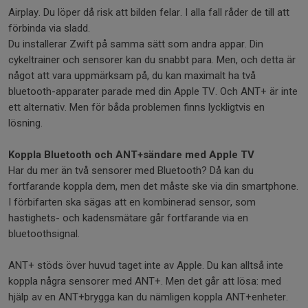
Airplay. Du löper då risk att bilden felar. I alla fall råder de till att
förbinda via sladd.
Du installerar Zwift på samma sätt som andra appar. Din
cykeltrainer och sensorer kan du snabbt para. Men, och detta är
något att vara uppmärksam på, du kan maximalt ha två
bluetooth-apparater parade med din Apple TV. Och ANT+ är inte
ett alternativ. Men för båda problemen finns lyckligtvis en
lösning.
Koppla Bluetooth och ANT+sändare med Apple TV
Har du mer än två sensorer med Bluetooth? Då kan du
fortfarande koppla dem, men det måste ske via din smartphone.
I förbifarten ska sägas att en kombinerad sensor, som
hastighets- och kadensmätare går fortfarande via en
bluetoothsignal.
ANT+ stöds över huvud taget inte av Apple. Du kan alltså inte
koppla några sensorer med ANT+. Men det går att lösa: med
hjälp av en ANT+brygga kan du nämligen koppla ANT+enheter.