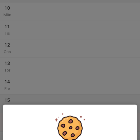
10
Mån
11
Tis
12
Ons
13
Tor
14
Fre
15
Lör
16
Sön
v.34