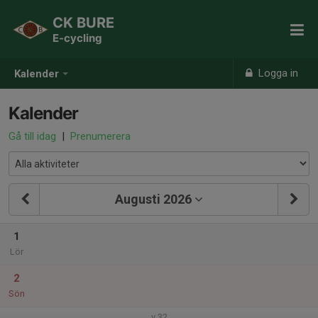
CK BURE
E-cycling
Logga in
Kalender
Kalender
Gå till idag
|
Prenumerera
Augusti 2026
1
Lör
2
Sön
v.32