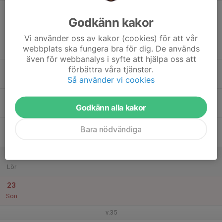
17
Godkänn kakor
Mån
Vi använder oss av kakor (cookies) för att vår
18
webbplats ska fungera bra för dig. De används
Tis
även för webbanalys i syfte att hjälpa oss att
19
förbättra våra tjänster.
Så använder vi cookies
Ons
20
Godkänn alla kakor
Tor
21
Bara nödvändiga
Fre
22
Lör
23
Sön
v.35