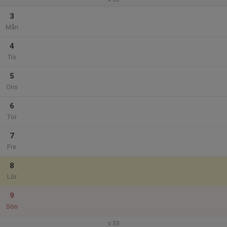
3
Mån
4
Tis
5
Ons
6
Tor
7
Fre
8
Lör
9
Sön
v.33