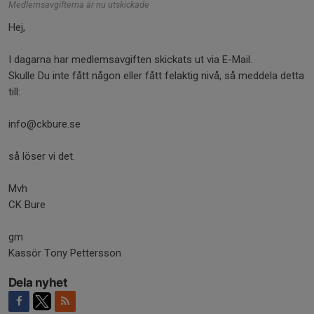
Medlemsavgifterna är nu utskickade
Hej,
I dagarna har medlemsavgiften skickats ut via E-Mail.
Skulle Du inte fått någon eller fått felaktig nivå, så meddela detta
till:
info@ckbure.se
så löser vi det.
Mvh
CK Bure
gm
Kassör Tony Pettersson
Dela nyhet