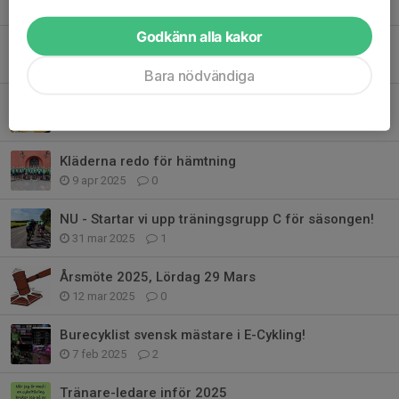
2 jun 2025
0
Godkänn alla kakor
Funktionärer till Bureloppet 18:e maj
28 apr 2025
6
Bara nödvändiga
Klubbshop reservset samt övrigt
11 apr 2025
4
Kläderna redo för hämtning
9 apr 2025
0
NU - Startar vi upp träningsgrupp C för säsongen!
31 mar 2025
1
Årsmöte 2025, Lördag 29 Mars
12 mar 2025
0
Burecyklist svensk mästare i E-Cykling!
7 feb 2025
2
Tränare-ledare inför 2025