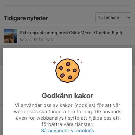
Tidigare nyheter
Extra grusträning med CyklaMera, Onsdag 8 juli
5 jul, 19:18
0
Medlemsavgift 2026
6 apr, 16:48
0
Välkommen till CK Bures årsmöte 2026!
20 jan, 18:55
0
Reseräkningar 2025
Godkänn kakor
17 okt 2025
0
Vi använder oss av kakor (cookies) för att vår
webbplats ska fungera bra för dig. De används
Mallis 2026 Episk träningsresa med klubben 18-25 april
även för webbanalys i syfte att hjälpa oss att
4 jul 2025
7
förbättra våra tjänster.
Så använder vi cookies
Ledare till Växande klubb