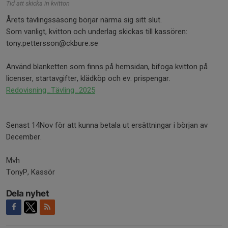
Tid att skicka in kvitton
Årets tävlingssäsong börjar närma sig sitt slut.
Som vanligt, kvitton och underlag skickas till kassören:
tony.pettersson@ckbure.se
Använd blanketten som finns på hemsidan, bifoga kvitton på
licenser, startavgifter, klädköp och ev. prispengar.
Redovisning_Tävling_2025
Senast 14Nov för att kunna betala ut ersättningar i början av
December.
Mvh
TonyP, Kassör
Dela nyhet