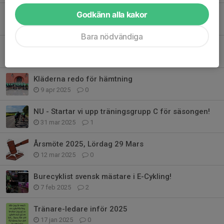
Funktionärer till Bureloppet 18:e maj
Godkänn alla kakor
28 apr 2025
6
Bara nödvändiga
Klubbshop reservset samt övrigt
11 apr 2025
4
Kläderna redo för hämtning
9 apr 2025
0
NU - Startar vi upp träningsgrupp C för säsongen!
31 mar 2025
1
Årsmöte 2025, Lördag 29 Mars
12 mar 2025
0
Burecyklist svensk mästare i E-Cykling!
7 feb 2025
2
Tränare-ledare inför 2025
17 jan 2025
0