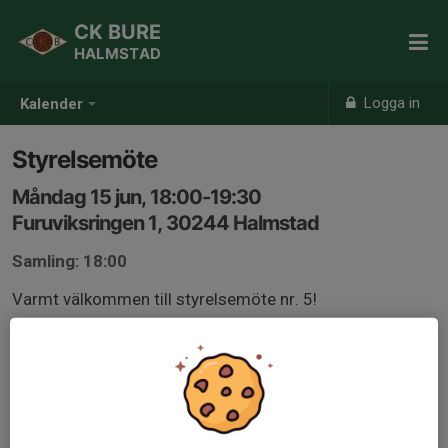
CK BURE
HALMSTAD
Logga in
Kalender
Styrelsemöte
Måndag 15 jun, 18:00-19:30
Furuviksringen 1, 30244 Halmstad
Samling: 18:00
Varmt välkommen till styrelsemöte nr. 5!