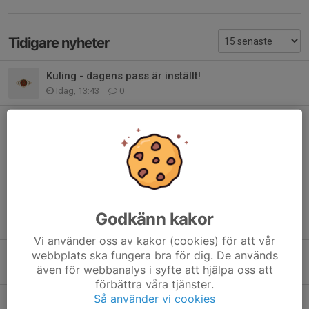
Tidigare nyheter
Kuling - dagens pass är inställt!
Idag, 13:43
0
Träningsprogram vecka 32 - Ungdomsgruppen och Grupp gul (D)
2 aug, 13:32
0
Träningsprogram vecka 31 - Ungdomsgruppen och Grupp gul (D)
26 jul, 18:24
0
Träningsprogram vecka 30 - Ungdomsgruppen och Grupp (D) gul
Godkänn kakor
20 jul, 11:58
0
Vi använder oss av kakor (cookies) för att vår
webbplats ska fungera bra för dig. De används
Träningsprogram vecka 29 - Ungdomsgruppen och Grupp (D) gul
även för webbanalys i syfte att hjälpa oss att
13 jul, 17:00
1
förbättra våra tjänster.
Så använder vi cookies
Träningsprogram vecka 28 - Ungdomsgruppen och Grupp (D) gul