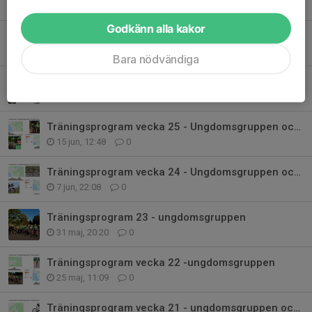
6 jul, 17:02
1
Godkänn alla kakor
Träningsprogram vecka 27 - Ungdomsgruppen och Grupp (D) gul
29 jun, 10:41
0
Bara nödvändiga
Träningsprogram vecka 26 - Ungdomsgruppen och Grupp (D) gul
22 jun, 13:44
0
Träningsprogram vecka 25 - Ungdomsgruppen och Grupp (D) gul
15 jun, 12:48
0
Träningsprogram vecka 24 - Ungdomsgruppen och grupp D (gul)
7 jun, 22:08
0
Träningsprogram 23 - ungdomsgruppen
31 maj, 20:20
0
Träningsprogram vecka 22 -ungdomsgruppen
25 maj, 11:09
0
Träningsprogram vecka 21 - ungdomsgruppen och grupp gul (D)