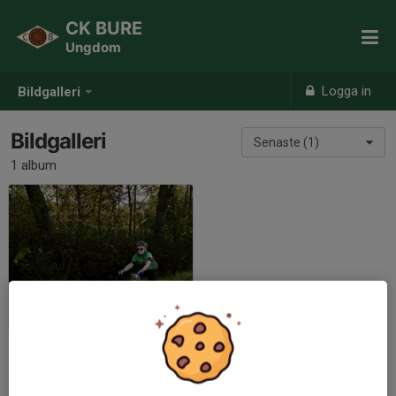
CK BURE
Ungdom
Logga in
Bildgalleri
Bildgalleri
Senaste (1)
1 album
Sommar 2024
2024-09-12
|
39 st