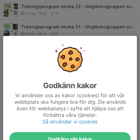
Träningsprogram vecka 32 - Ungdomsgruppen och Grupp gul (D)
2 aug, 13:32
0
Träningsprogram vecka 31 - Ungdomsgruppen och Grupp gul (D)
26 jul, 18:24
0
Träningsprogram vecka 30 - Ungdomsgruppen och Grupp (D) gul
20 jul, 11:58
0
Träningsprogram vecka 29 - Ungdomsgruppen och Grupp (D) gul
13 jul, 17:00
1
Godkänn kakor
Träningsprogram vecka 28 - Ungdomsgruppen och Grupp (D) gul
Vi använder oss av kakor (cookies) för att vår
6 jul, 17:02
1
webbplats ska fungera bra för dig. De används
även för webbanalys i syfte att hjälpa oss att
Träningsprogram vecka 27 - Ungdomsgruppen och Grupp (D) gul
förbättra våra tjänster.
29 jun, 10:41
0
Så använder vi cookies
Träningsprogram vecka 26 - Ungdomsgruppen och Grupp (D) gul
22 jun, 13:44
0
Godkänn alla kakor