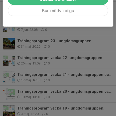
Träningsprogram vecka 25 - Ungdomsgruppen och Grupp (D) gul
Bara nödvändiga
15 jun, 12:48
0
Träningsprogram vecka 24 - Ungdomsgruppen och grupp D (gul)
7 jun, 22:08
0
Träningsprogram 23 - ungdomsgruppen
31 maj, 20:20
0
Träningsprogram vecka 22 -ungdomsgruppen
25 maj, 11:09
0
Träningsprogram vecka 21 - ungdomsgruppen och grupp gul (D)
17 maj, 16:38
0
Träningsprogram vecka 20 - ungdomsgruppen och Grupp gul (D)
10 maj, 13:01
0
Träningsprogram vecka 19 - ungdomsgruppen.
3 maj, 18:20
0