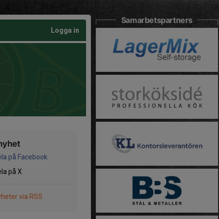
Samarbetspartners
Logga in
nyhet
la på Facebook
la på X
heter via RSS