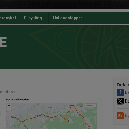
aracykel
E-cykling
Hallandsloppet
E
Dela 
entarer
De
De
Ny