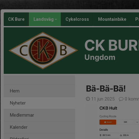
CK Bure
Landsväg
Cykelcross
Mountainbike
P
CK BUR
Ungdom
Bä-Bä-Bä!
Hem
11 jun 2025
0 komm
Nyheter
Medlemmar
Kalender