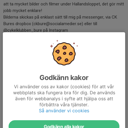
att ta mycket bilder och filmer under Hallandsloppet, det gör mitt
jobb mycket enklare!
Bilderna skickas på enklast sätt till mig på messenger, via CK
Bures dropbox (ckbure@socialamedier.se) eller till
@cykelklubben_bure på Instagram
Tack på förhand!
Mvh Gustav
Dela nyhet
Godkänn kakor
Vi använder oss av kakor (cookies) för att vår
Kommentarer
webbplats ska fungera bra för dig. De används
även för webbanalys i syfte att hjälpa oss att
förbättra våra tjänster.
Så använder vi cookies
Tidigare nyheter
Godkänn alla kakor