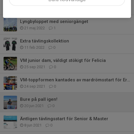
Träningsläger CK Bure 2023
13 jan 2023
0
Lyngbyloppet med seniorgänget
21 maj 2022
1
Extra tävlingskollektion
11 feb 2022
0
VM junior dam, väldigt stökigt för Felicia
25 sep 2021
0
VM-toppformen kantades av mardrömsstart för Eric
24 sep 2021
0
Bure på pall igen!
20 jun 2021
0
Äntligen tävlingsstart för Senior & Master
8 jun 2021
0