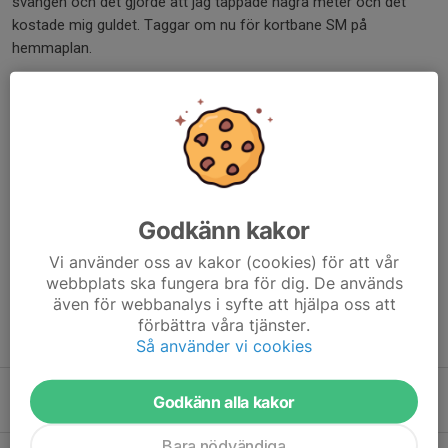
svängen och det gjorde att jag tappade några meter och det
kostade mig guldet. Taggar om nu för kortbane SM på
hemmaplan.
Grattis Felicia! 💚💚💚 på pallen igen är inte fel!
Dela nyhet
Godkänn kakor
Kommentarer
Vi använder oss av kakor (cookies) för att vår
webbplats ska fungera bra för dig. De används
även för webbanalys i syfte att hjälpa oss att
förbättra våra tjänster.
Tidigare nyheter
Så använder vi cookies
Funktionärer till Hallandsloppet!
Godkänn alla kakor
26 maj 2025
0
Bara nödvändiga