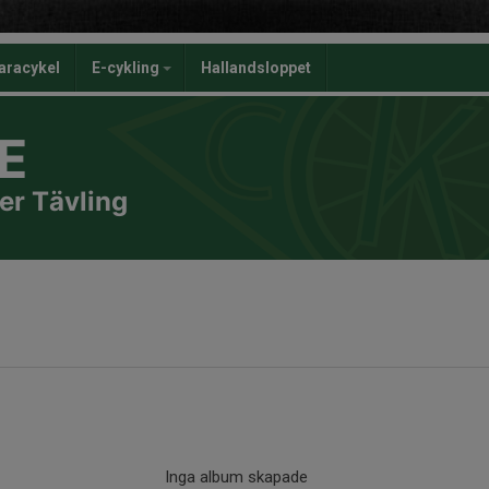
aracykel
E-cykling
Hallandsloppet
E
er Tävling
Inga album skapade