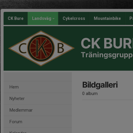
CK Bure
Landsväg
Cykelcross
Mountainbike
P
CK BUR
Träningsgrupp
Bildgalleri
Hem
0 album
Nyheter
Medlemmar
Forum