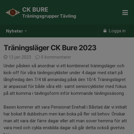
CK BURE
Träningsgrupper Tävling
Logga in
Nyheter
Träningsläger CK Bure 2023
13 jan 2023
0 kommentarer
Under påsken så anordnar vi ett kombinerat träningsläger och
kick-off för våra tävlingscyklister under 4 dagar med start på
långfredag den 7/4 till annandag påsk den 10/4. Träningslägret
är anpassat för både våra elit- samt seniorcyklister med fokus
på att komma i tävlingsform inför kommande tävlingssäsong.
Basen kommer att vara Pensionat Enehall i Båstad där vi initialt
har bokat 8 dubbelrum men kan boka på fler vid behov. Önskar
man att vara där färre dagar eller att man sover hemma för att
vara med och cykla enskilda dagar så går detta också givetvis