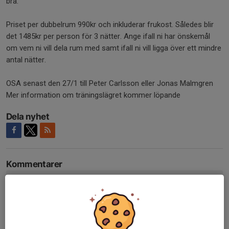
bra.
Priset per dubbelrum 990kr och inkluderar frukost. Således blir
det 1485kr per person för 3 nätter. Ange ifall ni har önskemål
om vem ni vill dela rum med samt ifall ni vill ligga över ett mindre
antal nätter.
OSA senast den 27/1 till Peter Carlsson eller Jonas Malmgren
Mer information om träningslägret kommer löpande
Dela nyhet
Kommentarer
Tidigare nyheter