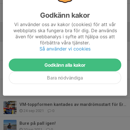
Funktionärer till Hallandsloppet!
Godkänn kakor
26 maj 2025
0
Vi använder oss av kakor (cookies) för att vår
Träningsläger CK Bure 2023
webbplats ska fungera bra för dig. De används
13 jan 2023
0
även för webbanalys i syfte att hjälpa oss att
förbättra våra tjänster.
Lyngbyloppet med seniorgänget
Så använder vi cookies
21 maj 2022
1
Godkänn alla kakor
Extra tävlingskollektion
11 feb 2022
0
Bara nödvändiga
VM junior dam, väldigt stökigt för Felicia
25 sep 2021
0
VM-toppformen kantades av mardrömsstart för Eric
24 sep 2021
0
Bure på pall igen!
20 jun 2021
0