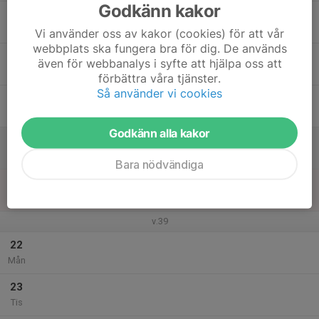
Godkänn kakor
17
Ons
Vi använder oss av kakor (cookies) för att vår
webbplats ska fungera bra för dig. De används
18
även för webbanalys i syfte att hjälpa oss att
Tor
förbättra våra tjänster.
Så använder vi cookies
19
Fre
Godkänn alla kakor
20
Lör
Bara nödvändiga
21
Sön
v.39
22
Mån
23
Tis