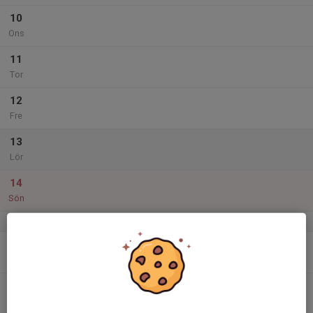
10
Ons
11
Tor
12
Fre
13
Lör
14
Sön
v.38
15
Mån
16
Tis