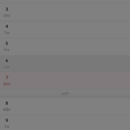
3
Ons
4
Tor
5
Fre
6
Lör
7
Sön
v.37
8
Mån
9
Tis