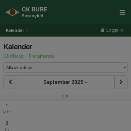
CK BURE
Paracykel
Logga in
Kalender
Kalender
Gå till idag
|
Prenumerera
September 2025
v.36
1
Mån
2
Tis