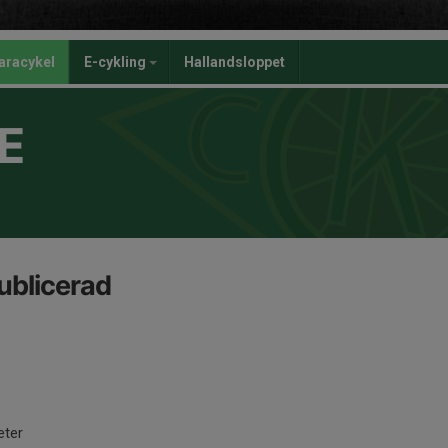
aracykel
E-cykling
Hallandsloppet
E
ublicerad
eter