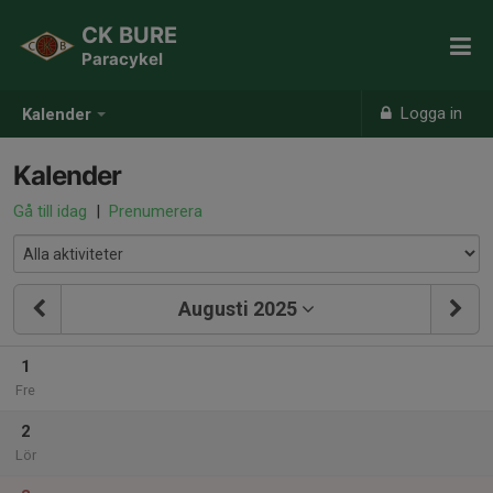
CK BURE
Paracykel
Logga in
Kalender
Kalender
Gå till idag
|
Prenumerera
Augusti 2025
1
Fre
2
Lör