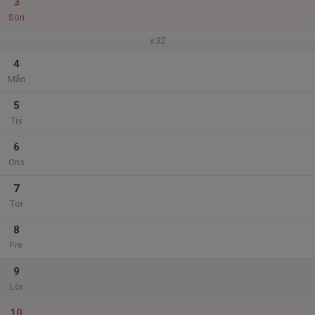
3
Sön
v.32
4
Mån
5
Tis
6
Ons
7
Tor
8
Fre
9
Lör
10