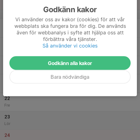
Sön
Godkänn kakor
v.34
Vi använder oss av kakor (cookies) för att vår
18
webbplats ska fungera bra för dig. De används
Mån
även för webbanalys i syfte att hjälpa oss att
förbättra våra tjänster.
19
Så använder vi cookies
Tis
20
Godkänn alla kakor
Ons
Bara nödvändiga
21
Tor
22
Fre
23
Lör
24