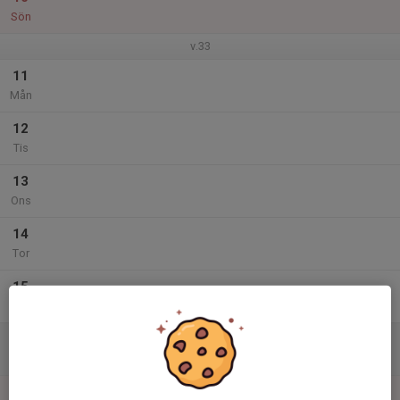
Sön
v.33
11
Mån
12
Tis
13
Ons
14
Tor
15
Fre
16
Lör
17