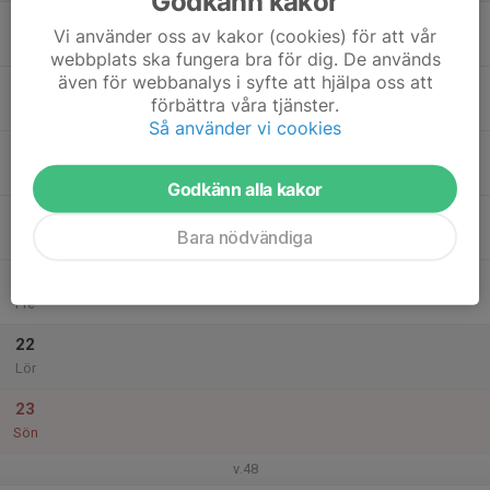
Godkänn kakor
17
Vi använder oss av kakor (cookies) för att vår
Mån
webbplats ska fungera bra för dig. De används
även för webbanalys i syfte att hjälpa oss att
18
förbättra våra tjänster.
Tis
Så använder vi cookies
19
Ons
Godkänn alla kakor
20
Bara nödvändiga
Tor
21
Fre
22
Lör
23
Sön
v.48