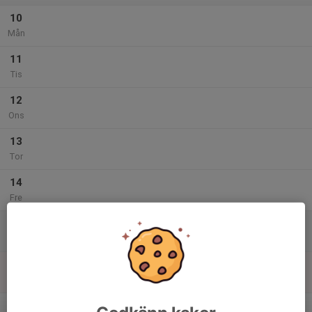
10
Mån
11
Tis
12
Ons
13
Tor
14
Fre
15
Lör
16
Sön
v.47