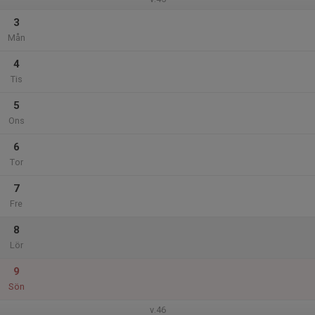
3
Mån
4
Tis
5
Ons
6
Tor
7
Fre
8
Lör
9
Sön
v.46