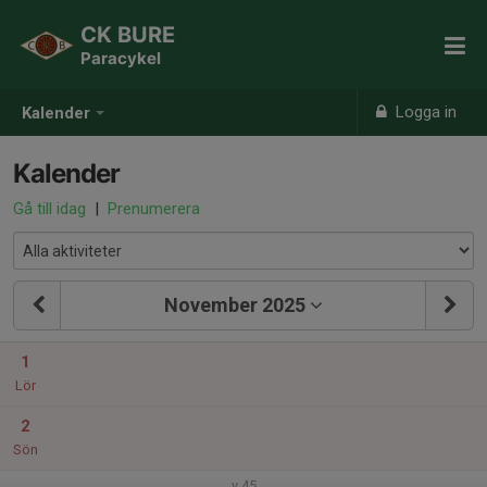
CK BURE
Paracykel
Logga in
Kalender
Kalender
Gå till idag
|
Prenumerera
November 2025
1
Lör
2
Sön
v.45