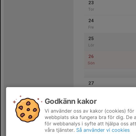
23
Tor
24
Fre
25
Lör
26
Sön
27
Mån
Godkänn kakor
28
Tis
Vi använder oss av kakor (cookies) för 
webbplats ska fungera bra för dig. De
för webbanalys i syfte att hjälpa oss at
våra tjänster.
Så använder vi cookies