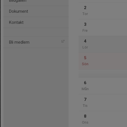
Bildgalleri
2
Dokument
Tor
Kontakt
3
Fre
4
Bli medlem
Lör
5
Sön
6
Mån
7
Tis
8
Ons