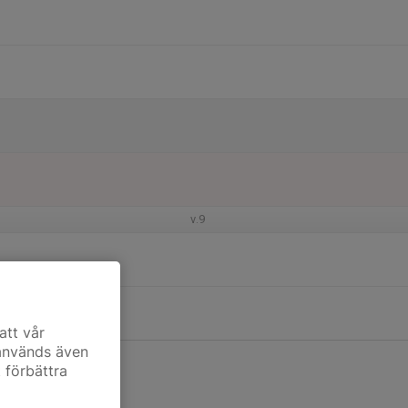
v.9
att vår
 används även
t förbättra