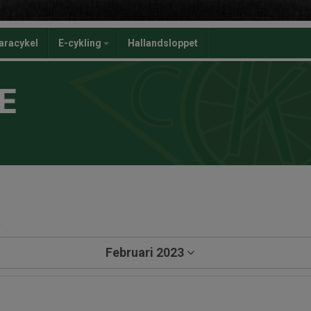
aracykel
E-cykling
Hallandsloppet
E
a
Februari 2023