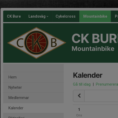
CK Bure
Landsväg
Cykelcross
Mountainbike
P
CK BUR
Mountainbike
Kalender
Hem
Gå till idag
|
Prenumerer
Nyheter
Medlemmar
Kalender
1
Ons