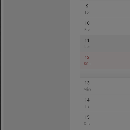
9
Tor
10
Fre
11
Lör
12
Sön
13
Mån
14
Tis
15
Ons