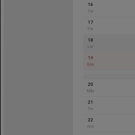
16
Tor
17
Fre
18
Lör
19
Sön
20
Mån
21
Tis
22
Ons