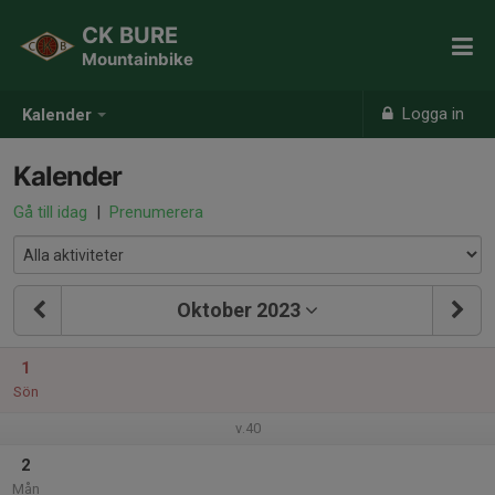
CK BURE
Mountainbike
Logga in
Kalender
Kalender
Gå till idag
|
Prenumerera
Oktober 2023
1
Sön
v.40
2
Mån