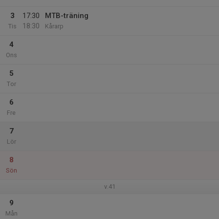
3
17:30
MTB-träning
18:30
Tis
Kårarp
4
Ons
5
Tor
6
Fre
7
Lör
8
Sön
v.41
9
Mån