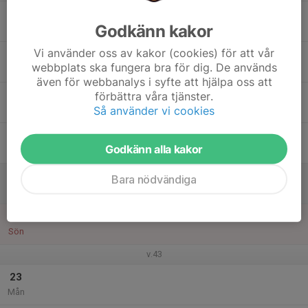
17
17:00
MTB-träning OBS KLOCKAN 17:00
Godkänn kakor
18:00
Tis
Kårarp
Vi använder oss av kakor (cookies) för att vår
18
webbplats ska fungera bra för dig. De används
Ons
även för webbanalys i syfte att hjälpa oss att
19
förbättra våra tjänster.
Så använder vi cookies
Tor
20
Godkänn alla kakor
Fre
21
Bara nödvändiga
Lör
22
Sön
v.43
23
Mån