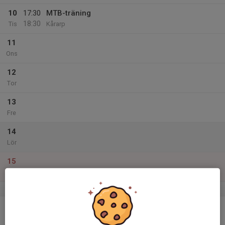
10
17:30
MTB-träning
18:30
Tis
Kårarp
11
Ons
12
Tor
13
Fre
14
Lör
15
Sön
v.42
16
Mån