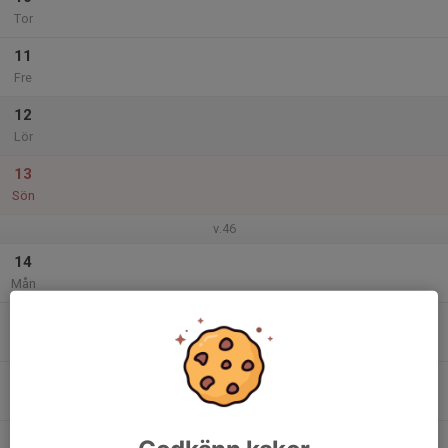
Tor
11
Fre
12
Lör
13
Sön
v.46
14
Mån
15
Tis
16
Ons
17