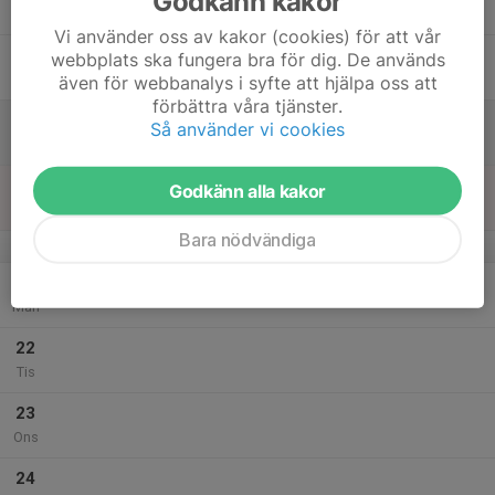
Godkänn kakor
Tor
Vi använder oss av kakor (cookies) för att vår
18
webbplats ska fungera bra för dig. De används
Fre
även för webbanalys i syfte att hjälpa oss att
förbättra våra tjänster.
19
Så använder vi cookies
Lör
20
Godkänn alla kakor
Sön
Bara nödvändiga
v.47
21
Mån
22
Tis
23
Ons
24