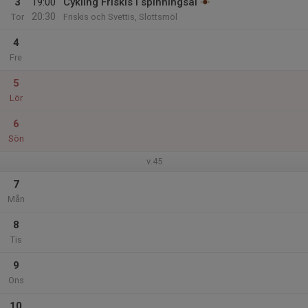
3
19:00
Cykling Friskis i spinningsal
20:30
Tor
Friskis och Svettis, Slottsmöl
4
Fre
5
Lör
6
Sön
v.45
7
Mån
8
Tis
9
Ons
10