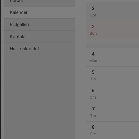
Forum
2
Kalender
Lör
Bildgalleri
3
Sön
Kontakt
Hur funkar det
4
Mån
5
Tis
6
Ons
7
Tor
8
Fre