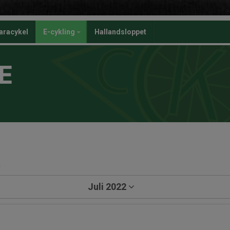
aracykel
E-cykling
Hallandsloppet
E
a
Juli 2022