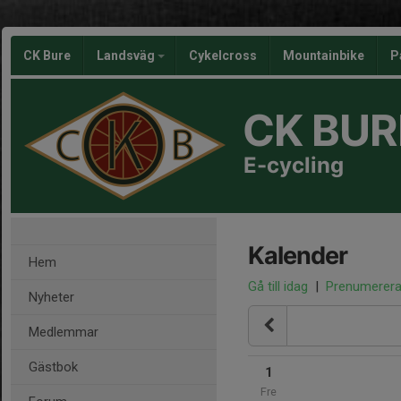
CK Bure
Landsväg
Cykelcross
Mountainbike
P
CK BUR
E-cycling
Kalender
Hem
Gå till idag
|
Prenumerer
Nyheter
Medlemmar
Gästbok
1
Fre