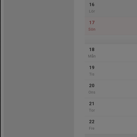
16
Lör
17
Sön
18
Mån
19
Tis
20
Ons
21
Tor
22
Fre