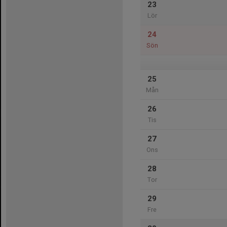
23
Lör
24
Sön
25
Mån
26
Tis
27
Ons
28
Tor
29
Fre