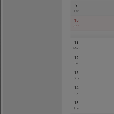
9
Lör
10
Sön
11
Mån
12
Tis
13
Ons
14
Tor
15
Fre