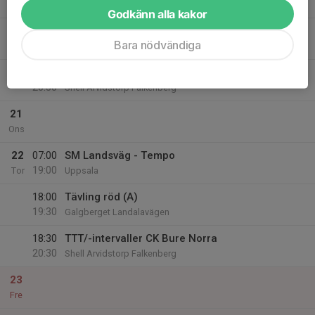
Mån
Godkänn alla kakor
20
18:00
Tävling Röd (A)
Bara nödvändiga
19:30
Tis
Galgberget Landalavägen
18:30
TTT/-intervaller CK Bure Norra
20:30
Shell Arvidstorp Falkenberg
21
Ons
22
07:00
SM Landsväg - Tempo
19:00
Tor
Uppsala
18:00
Tävling röd (A)
19:30
Galgberget Landalavägen
18:30
TTT/-intervaller CK Bure Norra
20:30
Shell Arvidstorp Falkenberg
23
Fre