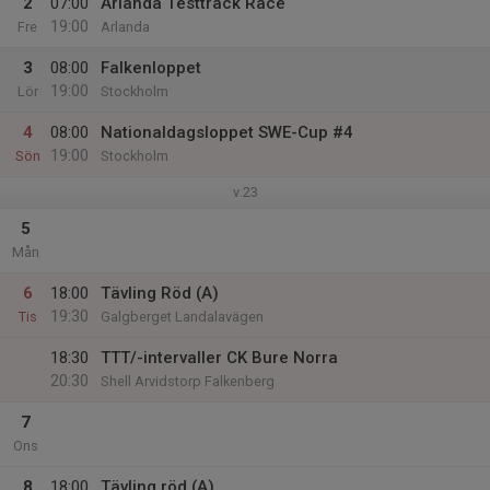
2
07:00
Arlanda Testtrack Race
19:00
Fre
Arlanda
3
08:00
Falkenloppet
19:00
Lör
Stockholm
4
08:00
Nationaldagsloppet SWE-Cup #4
19:00
Sön
Stockholm
v.23
5
Mån
6
18:00
Tävling Röd (A)
19:30
Tis
Galgberget Landalavägen
18:30
TTT/-intervaller CK Bure Norra
20:30
Shell Arvidstorp Falkenberg
7
Ons
8
18:00
Tävling röd (A)