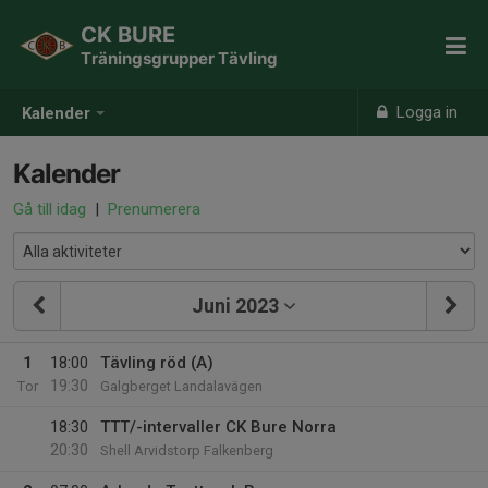
CK BURE
Träningsgrupper Tävling
Logga in
Kalender
Kalender
Gå till idag
|
Prenumerera
Juni 2023
1
18:00
Tävling röd (A)
19:30
Tor
Galgberget Landalavägen
18:30
TTT/-intervaller CK Bure Norra
20:30
Shell Arvidstorp Falkenberg