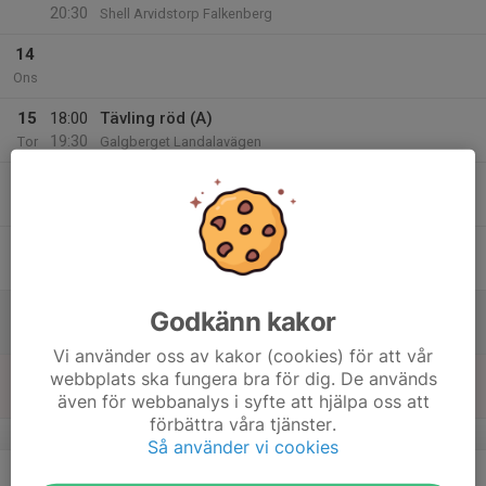
20:30
Shell Arvidstorp Falkenberg
14
Ons
15
18:00
Tävling röd (A)
19:30
Tor
Galgberget Landalavägen
18:30
TTT/-intervaller CK Bure Norra
20:30
Shell Arvidstorp Falkenberg
16
Fre
17
Godkänn kakor
Lör
Vi använder oss av kakor (cookies) för att vår
18
09:00
Distans CK Bure Norra
webbplats ska fungera bra för dig. De används
15:00
Sön
Coop Slätten Falkenberg
även för webbanalys i syfte att hjälpa oss att
förbättra våra tjänster.
v.25
Så använder vi cookies
19