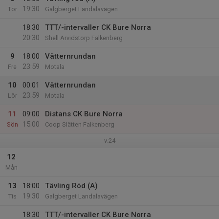
19:30
Tor
Galgberget Landalavägen
18:30
TTT/-intervaller CK Bure Norra
20:30
Shell Arvidstorp Falkenberg
9
18:00
Vätternrundan
23:59
Fre
Motala
10
00:01
Vätternrundan
23:59
Lör
Motala
11
09:00
Distans CK Bure Norra
15:00
Sön
Coop Slätten Falkenberg
v.24
12
Mån
13
18:00
Tävling Röd (A)
19:30
Tis
Galgberget Landalavägen
18:30
TTT/-intervaller CK Bure Norra