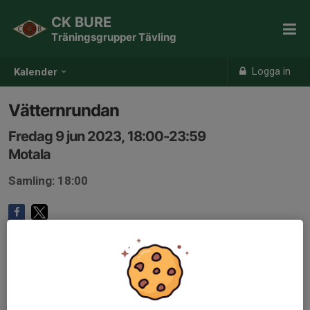
CK BURE
Träningsgrupper Tävling
Logga in
Kalender
Vätternrundan
Fredag 9 jun 2023, 18:00-23:59
Motala
Samling: 18:00