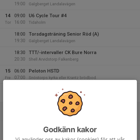
19:00
Galgberget Landalavägen
14
09:00
U6 Cycle Tour #4
16:00
Tor
Tidaholm
18:00
Torsdagsträning Senior Röd (A)
19:30
Galgberget Landalavägen
18:30
TTT/-intervaller CK Bure Norra
20:30
Shell Arvidstorp Falkenberg
15
06:00
Peloton HSTD
07:00
Fre
Snöstorps kyrka eller Krantz brödbod.
09:00
U6 Cycle Tour #5
16:00
Tidaholm
16
09:00
U6 Cycle Tour #6
16:00
Lör
Tidaholm
09:30
Distans Senior (A)
Godkänn kakor
15:00
Galgberget Landalavägen
Vi använder oss av kakor (cookies) för att vår