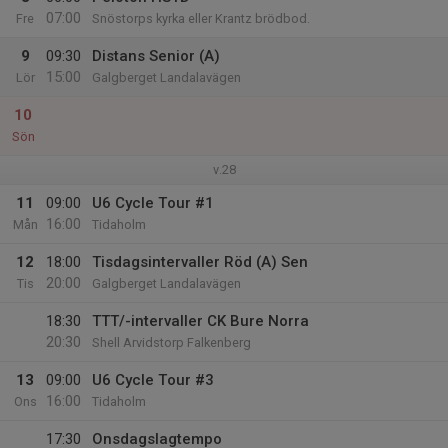
07:00
Fre
Snöstorps kyrka eller Krantz brödbod.
9
09:30
Distans Senior (A)
15:00
Lör
Galgberget Landalavägen
10
Sön
v.28
11
09:00
U6 Cycle Tour #1
16:00
Mån
Tidaholm
12
18:00
Tisdagsintervaller Röd (A) Sen
20:00
Tis
Galgberget Landalavägen
18:30
TTT/-intervaller CK Bure Norra
20:30
Shell Arvidstorp Falkenberg
13
09:00
U6 Cycle Tour #3
16:00
Ons
Tidaholm
17:30
Onsdagslagtempo