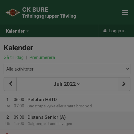
CK BURE
Träningsgrupper Tävling
Logga in
Kalender
Kalender
Gå till idag
|
Prenumerera
Juli 2022
1
06:00
Peloton HSTD
07:00
Fre
Snöstorps kyrka eller Krantz brödbod.
2
09:30
Distans Senior (A)
15:00
Lör
Galgberget Landalavägen