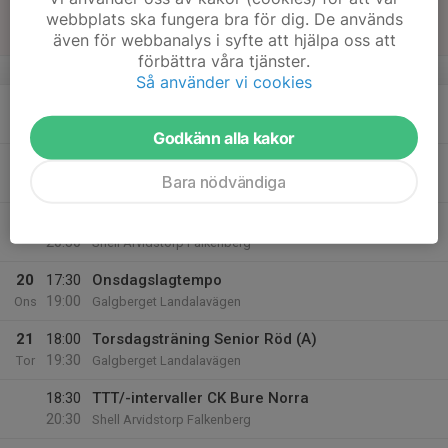
17
webbplats ska fungera bra för dig. De används
Sön
även för webbanalys i syfte att hjälpa oss att
förbättra våra tjänster.
v.29
Så använder vi cookies
18
Mån
Godkänn alla kakor
19
18:00
Tisdagsintervaller Röd (A) Sen
Bara nödvändiga
20:00
Tis
Galgberget Landalavägen
18:30
TTT/-intervaller CK Bure Norra
20:30
Shell Arvidstorp Falkenberg
20
17:30
Onsdagslagtempo
19:00
Ons
Galgberget Landalavägen
21
18:00
Torsdagsträning Senior Röd (A)
19:30
Tor
Galgberget Landalavägen
18:30
TTT/-intervaller CK Bure Norra
20:30
Shell Arvidstorp Falkenberg