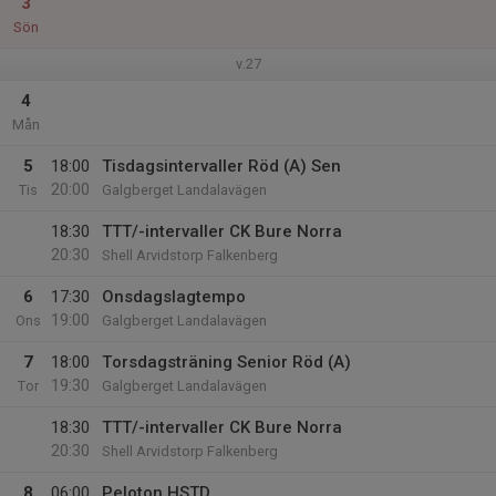
3
Sön
v.27
4
Mån
5
18:00
Tisdagsintervaller Röd (A) Sen
20:00
Tis
Galgberget Landalavägen
18:30
TTT/-intervaller CK Bure Norra
20:30
Shell Arvidstorp Falkenberg
6
17:30
Onsdagslagtempo
19:00
Ons
Galgberget Landalavägen
7
18:00
Torsdagsträning Senior Röd (A)
19:30
Tor
Galgberget Landalavägen
18:30
TTT/-intervaller CK Bure Norra
20:30
Shell Arvidstorp Falkenberg
8
06:00
Peloton HSTD