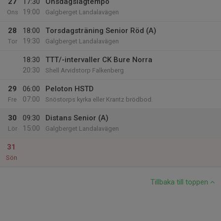
27
17:30
Onsdagslagtempo
19:00
Ons
Galgberget Landalavägen
28
18:00
Torsdagsträning Senior Röd (A)
19:30
Tor
Galgberget Landalavägen
18:30
TTT/-intervaller CK Bure Norra
20:30
Shell Arvidstorp Falkenberg
29
06:00
Peloton HSTD
07:00
Fre
Snöstorps kyrka eller Krantz brödbod.
30
09:30
Distans Senior (A)
15:00
Lör
Galgberget Landalavägen
31
Sön
Tillbaka till toppen