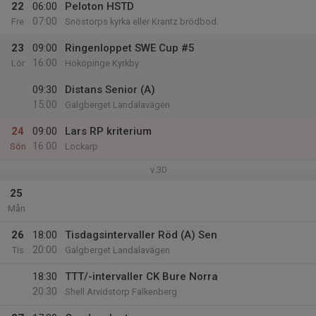
22
06:00
Peloton HSTD
07:00
Fre
Snöstorps kyrka eller Krantz brödbod.
23
09:00
Ringenloppet SWE Cup #5
16:00
Lör
Hököpinge Kyrkby
09:30
Distans Senior (A)
15:00
Galgberget Landalavägen
24
09:00
Lars RP kriterium
16:00
Sön
Lockarp
v.30
25
Mån
26
18:00
Tisdagsintervaller Röd (A) Sen
20:00
Tis
Galgberget Landalavägen
18:30
TTT/-intervaller CK Bure Norra
20:30
Shell Arvidstorp Falkenberg