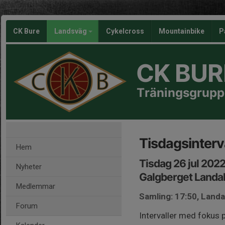
CK Bure
Landsväg
Cykelcross
Mountainbike
P
CK BUR
Träningsgrupp
Tisdagsinterv
Hem
Tisdag 26 jul 202
Nyheter
Galgberget Landa
Medlemmar
Samling: 17:50, Land
Forum
Intervaller med fokus 