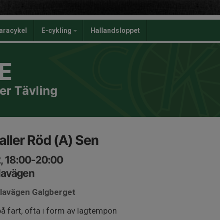
aracykel
E-cykling
Hallandsloppet
E
er Tävling
aller Röd (A) Sen
2, 18:00-20:00
lavägen
alavägen Galgberget
på fart, ofta i form av lagtempon