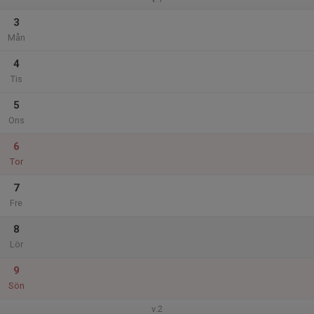
3
Mån
4
Tis
5
Ons
6
Tor
7
Fre
8
Lör
9
Sön
v.2