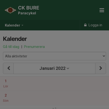
CK BURE
Paracykel
Logga in
Kalender
Kalender
Gå till idag
|
Prenumerera
Januari 2022
1
Lör
2
Sön
v.1