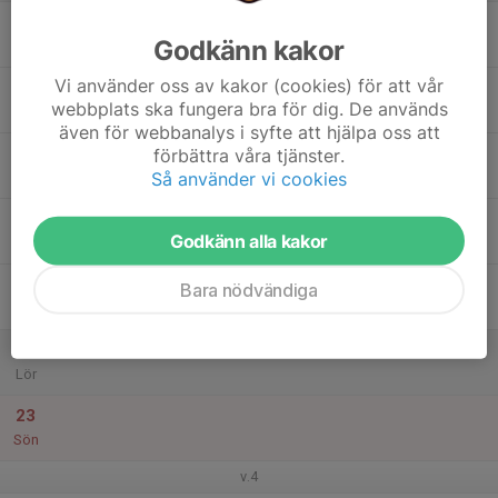
17
Godkänn kakor
Mån
Vi använder oss av kakor (cookies) för att vår
18
webbplats ska fungera bra för dig. De används
Tis
även för webbanalys i syfte att hjälpa oss att
19
förbättra våra tjänster.
Så använder vi cookies
Ons
20
Godkänn alla kakor
Tor
21
Bara nödvändiga
Fre
22
Lör
23
Sön
v.4