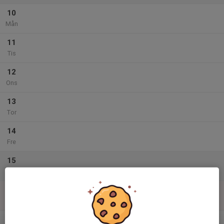
10
Mån
11
Tis
12
Ons
13
Tor
14
Fre
15
Lör
16
Sön
v.3