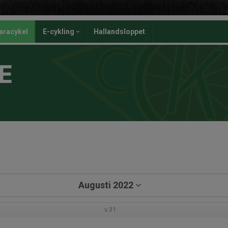
aracykel
E-cykling
Hallandsloppet
E
a
Augusti 2022
v.31