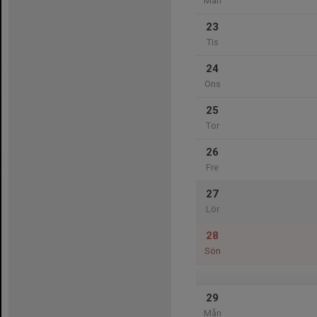
Mån
23
Tis
24
Ons
25
Tor
26
Fre
27
Lör
28
Sön
29
Mån