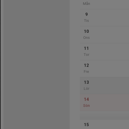
Mån
9
Tis
10
Ons
11
Tor
12
Fre
13
Lör
14
Sön
15