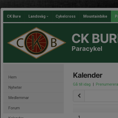
CK Bure
Landsväg
Cykelcross
Mountainbike
P
CK BUR
Paracykel
Kalender
Hem
Gå till idag
|
Prenumerer
Nyheter
Medlemmar
Forum
1