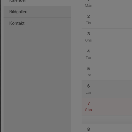
Kalender
Mån
Bildgalleri
2
Kontakt
Tis
3
Ons
4
Tor
5
Fre
6
Lör
7
Sön
8