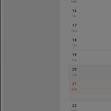
Mån
16
Tis
17
Ons
18
Tor
19
Fre
20
Lör
21
Sön
22