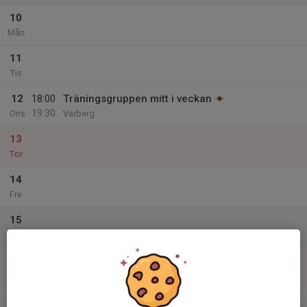
10
Mån
11
Tis
12
18:00
Träningsgruppen mitt i veckan
19:30
Ons
Varberg
13
Tor
14
Fre
15
Lör
16
Sön
v.20