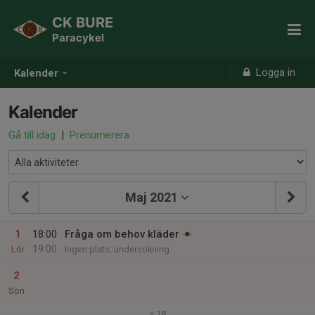
CK BURE
Paracykel
Logga in
Kalender
Kalender
Gå till idag
|
Prenumerera
Maj 2021
1
18:00
Fråga om behov kläder
19:00
Lör
Ingen plats, undersökning
2
Sön
v.18