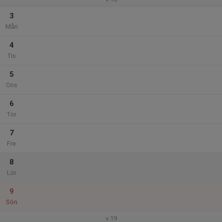
3
Mån
4
Tis
5
Ons
6
Tor
7
Fre
8
Lör
9
Sön
v.19